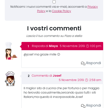
Notificami i nuovi commenti via e-mail, acconsenti a
Privacy
Policy
e la
Cookie Policy
I vostri commenti
Lascia il tuo commento su Pizza a stella
Misya
Risposta di
5 Novembre 2019
1:00 pm
@josef ma grazie mille 🙂
Rispondi
Josef
Commento di
5 Novembre 2019
2:58 am
Il miglior sito di cucina che per fortuna o per maggia
ho terovato casualmente,cercando quasi tutti i siti
Italiani,ma questo é insorpassabile.Josef
Rispondi