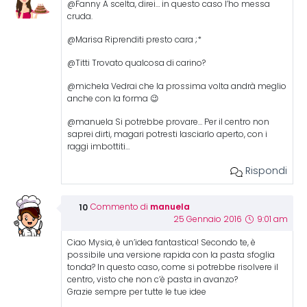
@Fanny A scelta, direi… in questo caso l’ho messa
cruda.
@Marisa Riprenditi presto cara ;*
@Titti Trovato qualcosa di carino?
@michela Vedrai che la prossima volta andrà meglio
anche con la forma 😉
@manuela Si potrebbe provare… Per il centro non
saprei dirti, magari potresti lasciarlo aperto, con i
raggi imbottiti…
Rispondi
manuela
Commento di
25 Gennaio 2016
9:01 am
Ciao Mysia, è un’idea fantastica! Secondo te, è
possibile una versione rapida con la pasta sfoglia
tonda? In questo caso, come si potrebbe risolvere il
centro, visto che non c’è pasta in avanzo?
Grazie sempre per tutte le tue idee