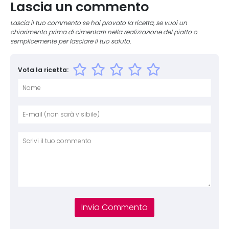
Lascia un commento
Lascia il tuo commento se hai provato la ricetta, se vuoi un
chiarimento prima di cimentarti nella realizzazione del piatto o
semplicemente per lasciare il tuo saluto.
Vota la ricetta:
Nome
E-mai
Sito 
Comm