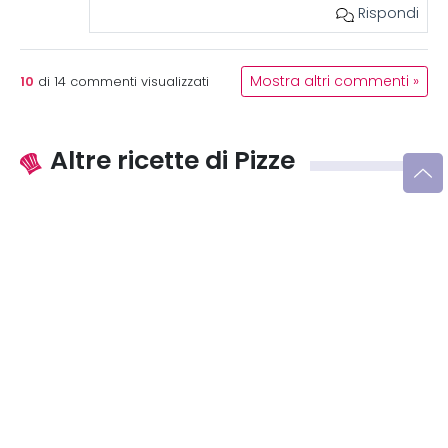
Rispondi
10
Mostra altri commenti »
di
14
commenti visualizzati
Altre ricette di Pizze
Iscriviti alla Newsletter
Iscriviti alla mia newsletter per essere sempre informati
sulle ultime novità
Iscriviti