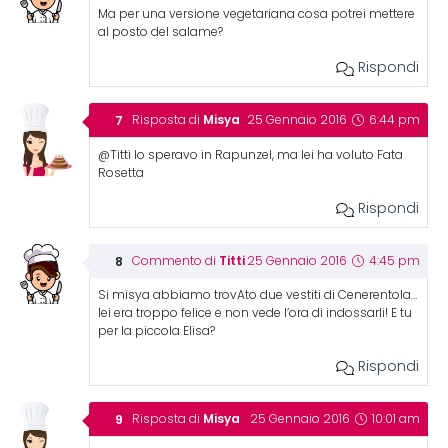
Ma per una versione vegetariana cosa potrei mettere
al posto del salame?
Rispondi
Misya
Risposta di
25 Gennaio 2016
6:44 pm
@Titti Io speravo in Rapunzel, ma lei ha voluto Fata
Rosetta
Rispondi
Titti
Commento di
25 Gennaio 2016
4:45 pm
Si misya abbiamo trovAto due vestiti di Cenerentola…
lei era troppo felice e non vede l’ora di indossarli! E tu
per la piccola Elisa?
Rispondi
Misya
Risposta di
25 Gennaio 2016
10:01 am