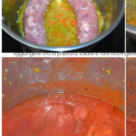
Aggiungete ora la passata, salate e fate restringere 
ottenere un ragù ben denso e corposo.