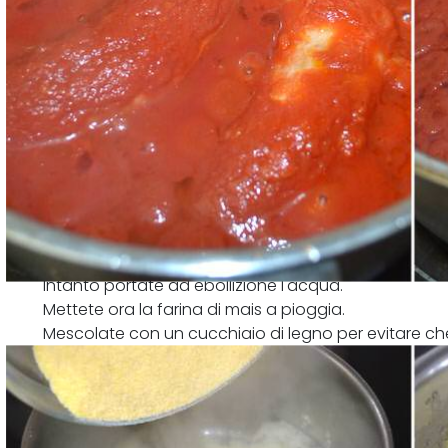
Intanto portate ad ebollizione l'acqua.
Mettete ora la farina di mais a pioggia.
Mescolate con un cucchiaio di legno per evitare ch
aggiungete il parmigiano, il burro ed il sale.