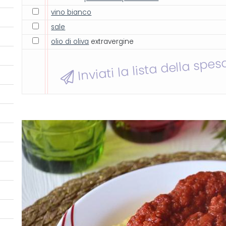
vino bianco
sale
olio di oliva
extravergine
Inviati la lista della spes