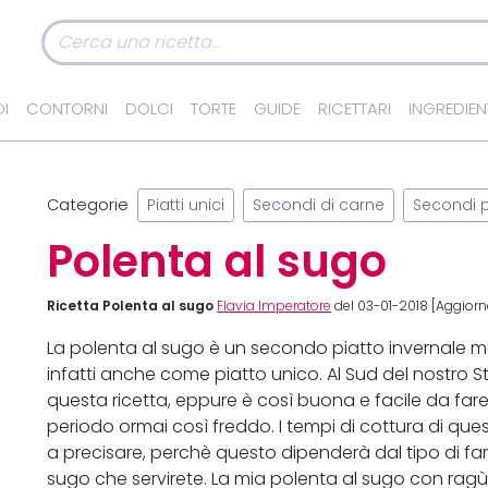
I
CONTORNI
DOLCI
TORTE
GUIDE
RICETTARI
INGREDIEN
Categorie
Piatti unici
Secondi di carne
Secondi p
Polenta al sugo
Ricetta Polenta al sugo
Flavia Imperatore
del 03-01-2018 [Aggiorn
La polenta al sugo è un secondo piatto invernale mol
infatti anche come piatto unico. Al Sud del nostro S
questa ricetta, eppure è così buona e facile da far
periodo ormai così freddo. I tempi di cottura di ques
a precisare, perchè questo dipenderà dal tipo di far
sugo che servirete. La mia polenta al sugo con ragù