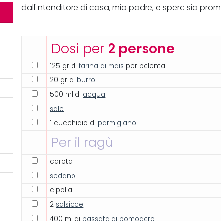
dall'intenditore di casa, mio padre, e spero sia pro
Dosi per
2 persone
125 gr di
farina di mais
per polenta
20 gr di
burro
500 ml di
acqua
sale
1 cucchiaio di
parmigiano
Per il ragù
carota
sedano
cipolla
2
salsicce
400 ml di
passata di pomodoro