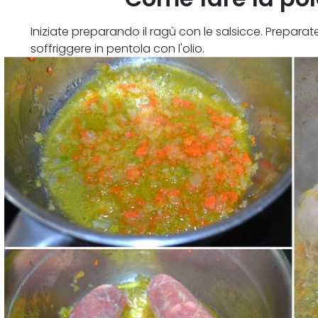
Iniziate preparando il ragù con le salsicce. Preparate
soffriggere in pentola con l'olio.
Aggiungete le salsicce, fatele cuocere da entrambi i 