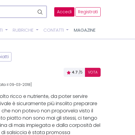
Accedi
Registrati
TI
RUBRICHE
CONTATTI
MAGAZINE
iatti
4.7
/5
VOTA
ata il 09-03-2018]
to ricco e nutriente, da poter servire
tivale è sicuramente più insolito preparare
e che non potevo non proporvela visto il
to piatto non sono mai gli stessi, ci tengo
ina di mais impiegata e dalla corposità del
 di salsiccia è stata promossa