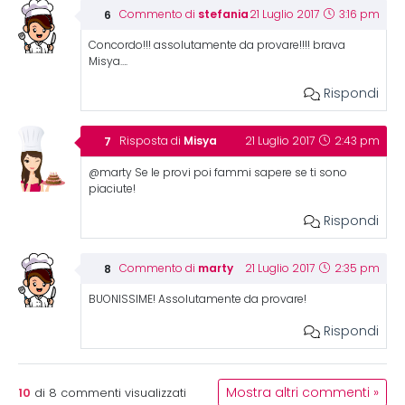
stefania
Commento di
21 Luglio 2017
3:16 pm
Concordo!!! assolutamente da provare!!!! brava
Misya….
Rispondi
Misya
Risposta di
21 Luglio 2017
2:43 pm
@marty Se le provi poi fammi sapere se ti sono
piaciute!
Rispondi
marty
Commento di
21 Luglio 2017
2:35 pm
BUONISSIME! Assolutamente da provare!
Rispondi
10
Mostra altri commenti »
di
8
commenti visualizzati