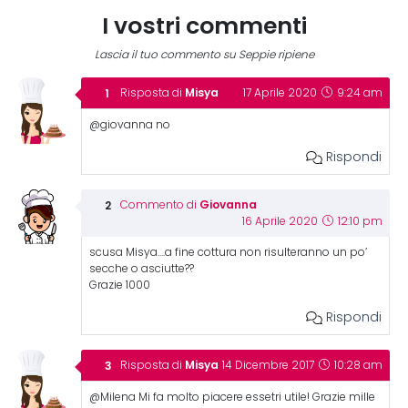
I vostri commenti
Lascia il tuo commento su Seppie ripiene
Misya
Risposta di
17 Aprile 2020
9:24 am
@giovanna no
Rispondi
Giovanna
Commento di
16 Aprile 2020
12:10 pm
scusa Misya….a fine cottura non risulteranno un po’
secche o asciutte??
Grazie 1000
Rispondi
Misya
Risposta di
14 Dicembre 2017
10:28 am
@Milena Mi fa molto piacere essetri utile! Grazie mille