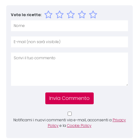
Vota la ricetta:
Nome
E-mai
Sito 
Comm
Notificami i nuovi commenti via e-mail, acconsenti a
Privacy
Policy
e la
Cookie Policy