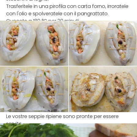
Trasferitele in una pirofila con carta forno, irroratele
con l'olio e spolveratele con il pangrattato.
Cuocete a 180 °C per 20 minuti.
Le vostre seppie ripiene sono pronte per essere
servite.