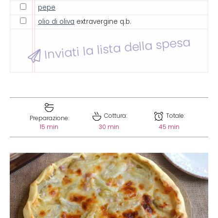
pepe
olio di oliva
extravergine q.b.
Inviati la lista della spesa
Cottura:
Totale:
Preparazione:
15 min
30 min
45 min