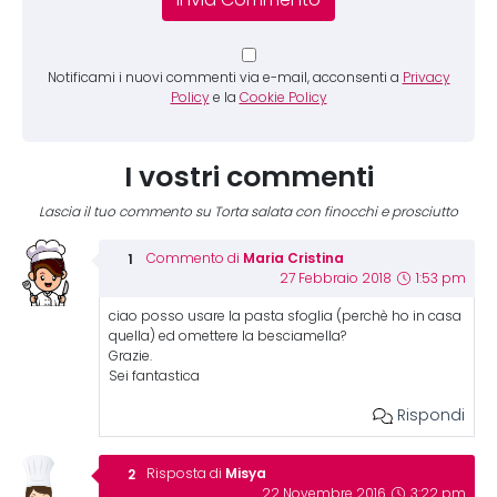
Notificami i nuovi commenti via e-mail, acconsenti a
Privacy
Policy
e la
Cookie Policy
I vostri commenti
Lascia il tuo commento su Torta salata con finocchi e prosciutto
Maria Cristina
Commento di
27 Febbraio 2018
1:53 pm
ciao posso usare la pasta sfoglia (perchè ho in casa
quella) ed omettere la besciamella?
Grazie.
Sei fantastica
Rispondi
Misya
Risposta di
22 Novembre 2016
3:22 pm