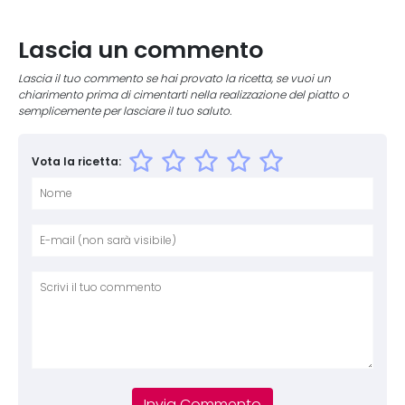
Lascia un commento
Lascia il tuo commento se hai provato la ricetta, se vuoi un
chiarimento prima di cimentarti nella realizzazione del piatto o
semplicemente per lasciare il tuo saluto.
Vota la ricetta:
Nome
E-mai
Sito 
Comm