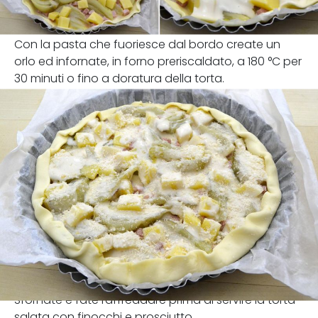
Con la pasta che fuoriesce dal bordo create un
orlo ed infornate, in forno preriscaldato, a 180 °C per
30 minuti o fino a doratura della torta.
Sfornate e fate raffreddare prima di servire la torta
salata con finocchi e prosciutto.