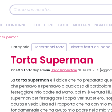
I
CONTORNI
DOLCI
TORTE
GUIDE
RICETTARI
INGREDIEN
ta Superman
Categorie
Decorazioni torte
Ricette festa del papà
Torta Superman
Ricetta Torta Superman
Flavia Imperatore
del 19-03-2015 [Aggior
torta Superman
La
è il dolce che ho preparato ques
che pensavo e ripensavo a qualcosa di particolare 
festeggiare mio padre ed Ivano, poi mi è venuta l'il
superman per festeggiare i papà, veri super eroi, so
adulta e vedo Elisa ed il rapporto che ha con mio m
fondamentale che ha avuto mio padre nella mia vita