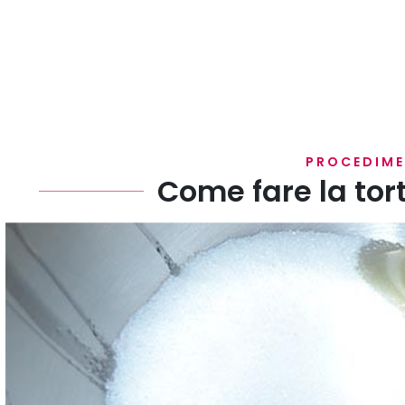
PROCEDIM
Come fare la to
Montate le uova con lo zucchero e il sale fino ad 