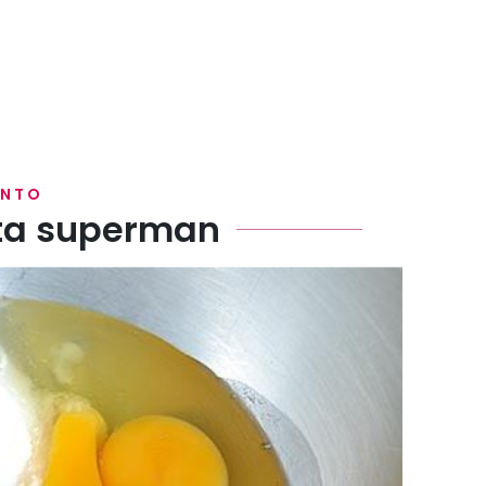
ENTO
rta superman
ottenere un composto chiaro e spumoso.