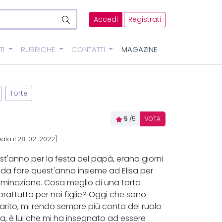
Accedi
Registrati
TI
RUBRICHE
CONTATTI
MAGAZINE
Torte
5
/5
VOTA
nata il 28-02-2022]
t'anno per la festa del papà, erano giorni
da fare quest'anno insieme ad Elisa per
luminazione. Cosa meglio di una torta
prattutto per noi figlie? Oggi che sono
arito, mi rendo sempre più conto del ruolo
, è lui che mi ha insegnato ad essere