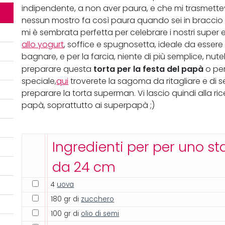
indipendente, a non aver paura, e che mi trasmette
nessun mostro fa così paura quando sei in braccio 
mi è sembrata perfetta per celebrare i nostri super 
allo yogurt
, soffice e spugnosetta, ideale da esser
bagnare, e per la farcia, niente di più semplice, nutel
torta per la festa del papà
preparare questa
o per
speciale,
qui
troverete la sagoma da ritagliare e di 
preparare la torta superman. Vi lascio quindi alla ricet
papà, soprattutto ai superpapà ;)
Ingredienti per per uno 
da 24 cm
4
uova
180 gr di
zucchero
100 gr di
olio di semi