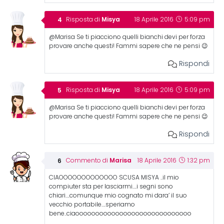
Misya
Risposta di
18 Aprile 2016
5:09 pm
@Marisa Se ti piacciono quelli bianchi devi per forza
provare anche questi! Fammi sapere che ne pensi 😉
Rispondi
Misya
Risposta di
18 Aprile 2016
5:09 pm
@Marisa Se ti piacciono quelli bianchi devi per forza
provare anche questi! Fammi sapere che ne pensi 😉
Rispondi
Marisa
Commento di
18 Aprile 2016
1:32 pm
CIAOOOOOOOOOOOOO SCUSA MISYA ..il mio
compiuter sta per lasciarmi….i segni sono
chiari….comunque mio cognato mi dara’ il suo
vecchio portabile….speriamo
bene..ciaooooooooooooooooooooooooooooo