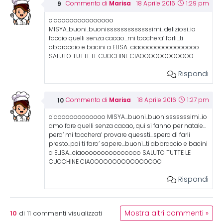
Marisa
Commento di
18 Aprile 2016
1:29 pm
ciaoooooooooooooo
MISYA..buoni..buonisssssssssssssimi…deliziosi..io
faccio quelli senza cacao…mi tocchera’ farli…ti
abbraccio e bacini a ELISA…ciaooooooooooooooo
SALUTO TUTTE LE CUOCHINE CIAOOOOOOOOOOOO
Rispondi
Marisa
Commento di
18 Aprile 2016
1:27 pm
ciaoooooooooooo MISYA…buoni..buonisssssssimi..io
amo fare quelli senza cacao, qui si fanno per natale…
pero’ mi tocchera’ provare quessti…spero di farli
presto..poi ti faro’ sapere…buoni…ti abbraccio e bacini
a ELISA…ciaooooooooooooooo SALUTO TUTTE LE
CUOCHINE CIAOOOOOOOOOOOOOOOO
Rispondi
10
Mostra altri commenti »
di
11
commenti visualizzati