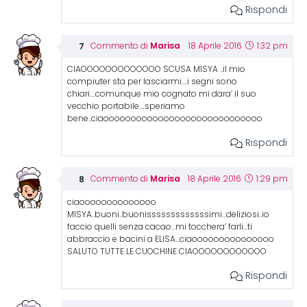
Rispondi
Marisa
Commento di
18 Aprile 2016
1:32 pm
CIAOOOOOOOOOOOOO SCUSA MISYA ..il mio
compiuter sta per lasciarmi….i segni sono
chiari….comunque mio cognato mi dara’ il suo
vecchio portabile….speriamo
bene..ciaooooooooooooooooooooooooooooo
Rispondi
Marisa
Commento di
18 Aprile 2016
1:29 pm
ciaoooooooooooooo
MISYA..buoni..buonisssssssssssssimi…deliziosi..io
faccio quelli senza cacao…mi tocchera’ farli…ti
abbraccio e bacini a ELISA…ciaooooooooooooooo
SALUTO TUTTE LE CUOCHINE CIAOOOOOOOOOOOO
Rispondi