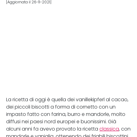
[Aggiornata il 26-11-2021]
La ricetta di oggi è quella dei vanillekipferl al cacao,
dei piccoli biscotti a forma di cornetto con un
impasto fatto con farina, burro e mandorle, molto
diffusi nei paesi nord europei e buonissimi. Già
alcuni anni fa avevo provato la ricetta
classica
, con
mandorle e vaniglia, ottenendo dei friabili biscottini