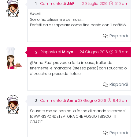
J&P
Commento di
29 Luglio 2016
6:10 pm
Wow!!!
Sono friabilissimi e deliziosi!!!!
Perfetti da assaporare come fine pasto con il caffè!☕
Rispondi
Misya
Risposta di
24 Giugno 2016
9:18 am
@Anna Puoi provare a farla in casa, frullando
finemente le mandorle (stesso peso) con 1 cucchiaio
di zucchero preso dal totale
Rispondi
Anna
Commento di
23 Giugno 2016
6:46 pm
Scusate ma se non ho la farina di mandorle come si
fa???? RISPONDETEMI ORA CHE VOGLIO I BISCOTTI
GRAZIE
Rispondi