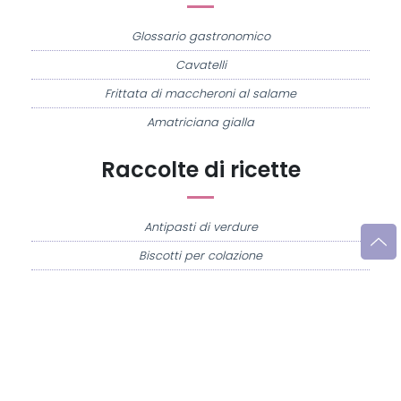
Glossario gastronomico
Cavatelli
Frittata di maccheroni al salame
Amatriciana gialla
Raccolte di ricette
Antipasti di verdure
Biscotti per colazione
Cornetti fatti in casa
Crostatine di mele
Le immagini e le ricette di cucina pubblicate sul sito sono di proprietà di
Flavia
Imperatore
e sono protette dalla legge sul diritto d'autore n. 633/1941 e successive
modifiche.