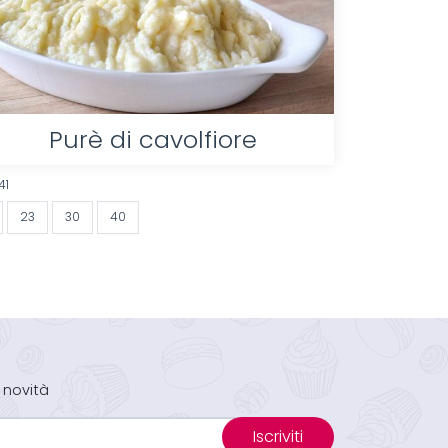
Purè di cavolfiore
41
23
30
40
 novità
Iscriviti