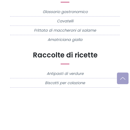
Glossario gastronomico
Cavatelli
Frittata di maccheroni al salame
Amatriciana gialla
Raccolte di ricette
Antipasti di verdure
Biscotti per colazione
Cornetti fatti in casa
Crostatine di mele
Le immagini e le ricette di cucina pubblicate sul sito sono di proprietà di
Flavia
Imperatore
e sono protette dalla legge sul diritto d'autore n. 633/1941 e successive
modifiche.