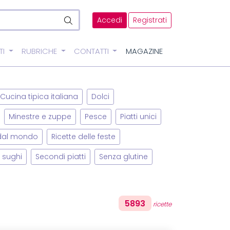
Accedi
Registrati
TI
RUBRICHE
CONTATTI
MAGAZINE
Cucina tipica italiana
Dolci
Minestre e zuppe
Pesce
Piatti unici
 dal mondo
Ricette delle feste
 sughi
Secondi piatti
Senza glutine
5893
ricette