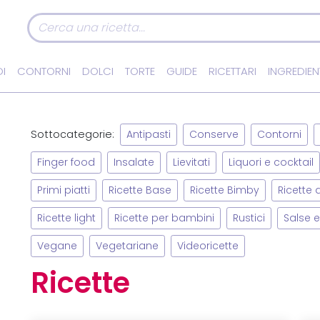
I
CONTORNI
DOLCI
TORTE
GUIDE
RICETTARI
INGREDIEN
Sottocategorie:
Antipasti
Conserve
Contorni
Finger food
Insalate
Lievitati
Liquori e cocktail
Primi piatti
Ricette Base
Ricette Bimby
Ricette
Ricette light
Ricette per bambini
Rustici
Salse e
Vegane
Vegetariane
Videoricette
Ricette