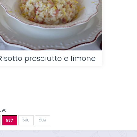
Risotto prosciutto e limone
 590
587
588
589