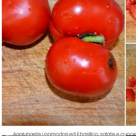
Far rosolare l'aglio e il peperoncino in una padella co
Aggiungete i pomodori ed il basilico, salate e cuocer