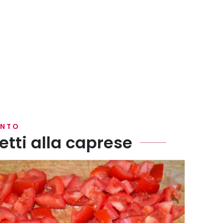
ENTO
tti alla caprese
sso con le foglie di basilico.