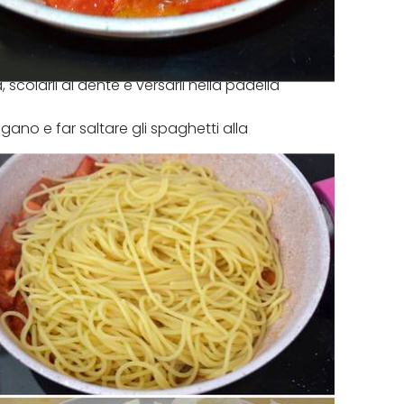
olarli al dente e versarli nella padella
rigano e far saltare gli spaghetti alla