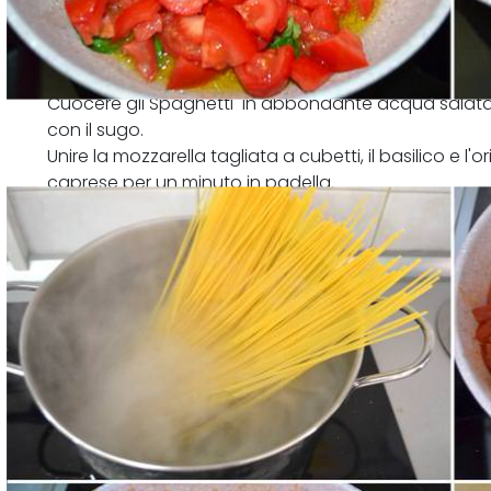
Cuocere gli Spaghetti in abbondante acqua salata, sc
con il sugo.
Unire la mozzarella tagliata a cubetti, il basilico e l'o
caprese per un minuto in padella.