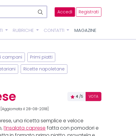
Accedi
Registrati
TI
RUBRICHE
CONTATTI
MAGAZINE
ici campani
Primi piatti
etariani
Ricette napoletane
ese
4
/5
VOTA
[Aggiornata il 28-08-2018]
prese, una ricetta semplice e veloce
o,
l’insalata caprese
fatta con pomodori e
etta in formato primo piatto, provatela e