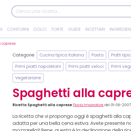
I
CONTORNI
DOLCI
TORTE
GUIDE
RICETTARI
INGREDIEN
a caprese
Categorie
Cucina tipica italiana
Pasta
Piatti tip
Primi piatti napoletani
Primi piatti veloci
Primi veg
Vegetariane
Spaghetti alla capr
Ricetta Spaghetti alla caprese
Flavia Imperatore
del 01-06-2007 
La ricetta che vi propongo oggi è spaghetti alla ca
adatta per una bella cena estiva. Avete presente n
mozzarella? Bene, questa è la declinazione della ric