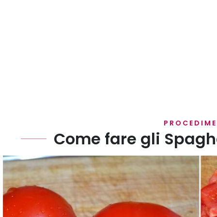
PROCEDIM
Come fare gli Spaghe
Lavate e tagliate i pomodori a pezzettoni. Fate lo ste