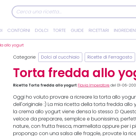
I
CONTORNI
DOLCI
TORTE
GUIDE
RICETTARI
INGREDIEN
da allo yogurt
Categorie
Dolci al cucchiaio
Ricette di Ferragosto
Torta fredda allo yo
Ricetta Torta fredda allo yogurt
Flavia Imperatore
del 01-06-2007
Oggi ho voluto provare a ricreare la torta allo yogu
dell'originale :) La mia ricetta della torta fredda al
la crema allo yogurt viene densa lo stesso :D Questa 
veloce da preparare, semplice e buonissima, perfetta 
nature, con frutta fresca, marmellata oppure per i più
propongo con una salsa alle fragole, provate la ricet