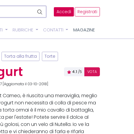
Accedi
Registrati
TI
RUBRICHE
CONTATTI
MAGAZINE
Torta alla frutta
Torte
gurt
4.1
/5
VOTA
 [Aggiornata il 03-10-2018]
rt Cameo, è riuscita una meraviglia, meglio
lo yogurt non necessita di colla di pesce ma
torta ormai è il mio cavallo di battaglia,
per l'estate! Potete servire il dolce al
 golosi, con un velo di Nutella. Io ve la
ta e vi chiederanno di farla e rifarla