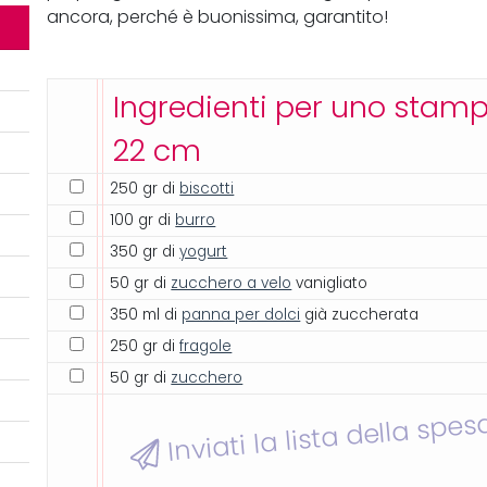
ancora, perché è buonissima, garantito!
Ingredienti per uno stam
22 cm
250 gr di
biscotti
100 gr di
burro
350 gr di
yogurt
50 gr di
zucchero a velo
vanigliato
350 ml di
panna per dolci
già zuccherata
250 gr di
fragole
50 gr di
zucchero
Inviati la lista della spes