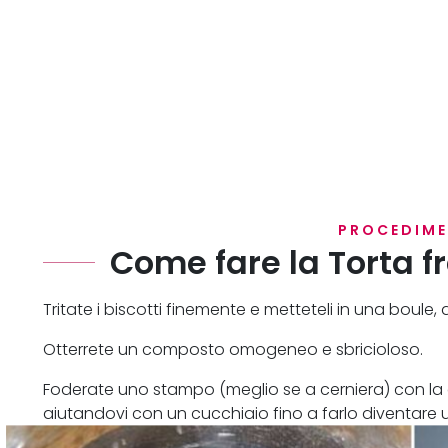
PROCEDIM
Come fare la Torta f
Tritate i biscotti finemente e metteteli in una boule
Otterrete un composto omogeneo e sbricioloso.
Foderate uno stampo (meglio se a cerniera) con la
aiutandovi con un cucchiaio fino a farlo diventare 
a raffreddare per 20 minuti circa.