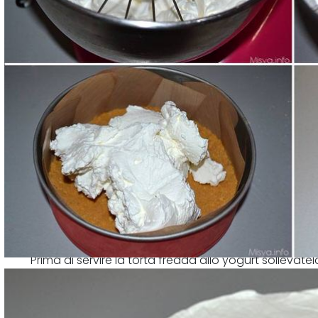
Prima di servire la torta fredda allo yogurt sollevat
piatto da portata.