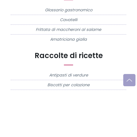
Glossario gastronomico
Cavatelli
Frittata di maccheroni al salame
Amatriciana gialla
Raccolte di ricette
Antipasti di verdure
Biscotti per colazione
Cornetti fatti in casa
Crostatine di mele
Le immagini e le ricette di cucina pubblicate sul sito sono di proprietà di
Flavia
Imperatore
e sono protette dalla legge sul diritto d'autore n. 633/1941 e successive
modifiche.
Misya.info è un sito della
Misya S.r.l. unipersonale
- P.IVA 07248321213 - Napoli -