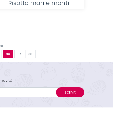
Risotto mari e monti
41
36
37
38
 novità
Iscriviti