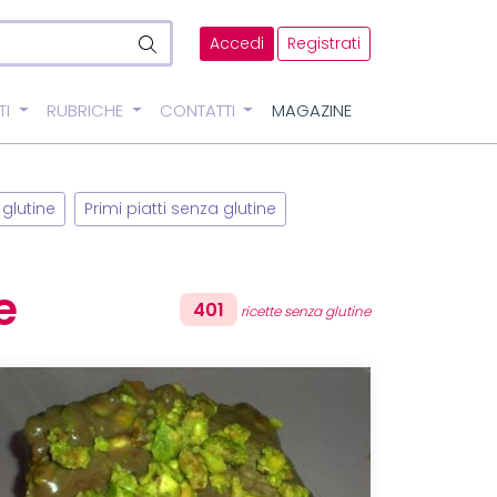
Accedi
Registrati
TI
RUBRICHE
CONTATTI
MAGAZINE
 glutine
Primi piatti senza glutine
e
401
ricette senza glutine