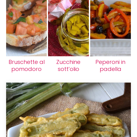
Bruschette al
Zucchine
Peperoni in
pomodoro
sott’olio
padella