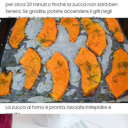
per circa 20 minuti o finché la zucca non sarà ben
tenera. Se gradite, potete accendere il grill negli
ultimi 5 minuti per dorare bene la superficie.
La zucca al forno è pronta, lasciate intiepidire e
servite.