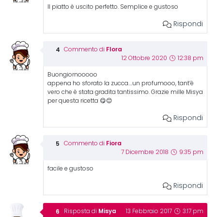
Il piatto è uscito perfetto. Semplice e gustoso
Rispondi
Flora
Commento di
12 Ottobre 2020
12:38 pm
Buongiornooooo
appena ho sforato la zucca….un profumooo, tant’è
vero che è stata gradita tantissimo. Grazie mille Misya
per questa ricetta 😋😊
Rispondi
Fiora
Commento di
7 Dicembre 2018
9:35 pm
facile e gustoso
Rispondi
Misya
Risposta di
13 Febbraio 2017
3:17 pm