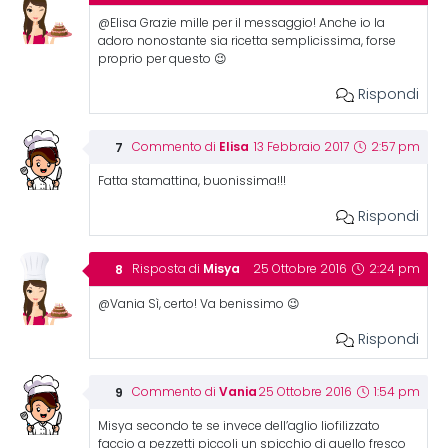
@Elisa Grazie mille per il messaggio! Anche io la
adoro nonostante sia ricetta semplicissima, forse
proprio per questo 😉
Rispondi
Elisa
Commento di
13 Febbraio 2017
2:57 pm
Fatta stamattina, buonissima!!!
Rispondi
Misya
Risposta di
25 Ottobre 2016
2:24 pm
@Vania Sì, certo! Va benissimo 😉
Rispondi
Vania
Commento di
25 Ottobre 2016
1:54 pm
Misya secondo te se invece dell’aglio liofilizzato
faccio a pezzetti piccoli un spicchio di quello fresco