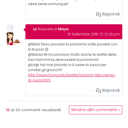
viene bene comunque?
Rispondi
Misya
Risposta di
15 Settembre 2016
12:29 pm
@Mara Devo provare! la prossima volta proverò con
la buccia 😉
@Marisa Mi incuriosisce molto anche la ricetta della
tua mammma, deve essere buonissima!
@Lis@ hai mai provato a d usare la zucca per
condire gli gnocchi?
http://www.misya.info/ricetta/gnocchi-alla-crema-
di-zucca.htm
Rispondi
10
Mostra altri commenti »
di
20
commenti visualizzati