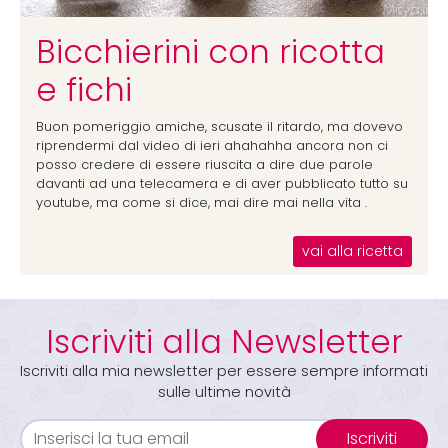
Bicchierini con ricotta
e fichi
Buon pomeriggio amiche, scusate il ritardo, ma dovevo
riprendermi dal video di ieri ahahahha ancora non ci
posso credere di essere riuscita a dire due parole
davanti ad una telecamera e di aver pubblicato tutto su
youtube, ma come si dice, mai dire mai nella vita .
vai alla ricetta
Iscriviti alla Newsletter
Iscriviti alla mia newsletter per essere sempre informati
sulle ultime novità
Iscriviti