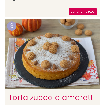
provarla.
vai alla ricetta
3
Torta zucca e amaretti