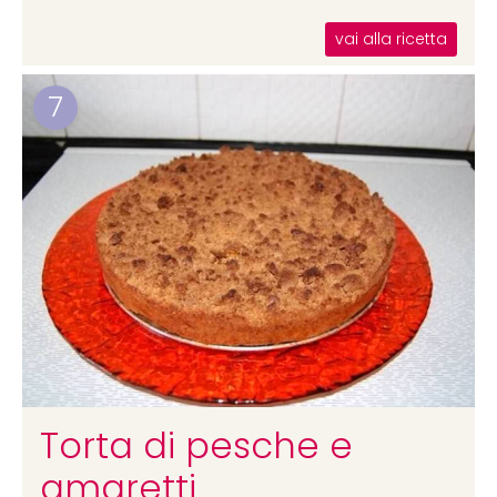
vai alla ricetta
7
Torta di pesche e
amaretti