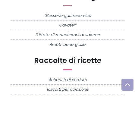
Glossario gastronomico
Cavatelli
Frittata di maccheroni al salame
Amatriciana gialla
Raccolte di ricette
Antipasti di verdure
Biscotti per colazione
Cornetti fatti in casa
Crostatine di mele
Le immagini e le ricette di cucina pubblicate sul sito sono di proprietà di
Flavia
Imperatore
e sono protette dalla legge sul diritto d'autore n. 633/1941 e successive
modifiche.