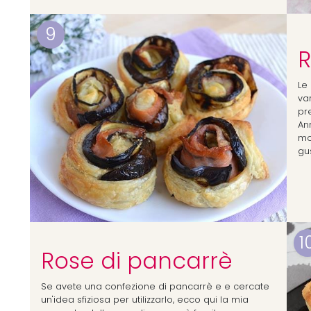
9
R
Le
va
pre
An
mo
gu
1
Rose di pancarrè
Se avete una confezione di pancarrè e e cercate
un'idea sfiziosa per utilizzarlo, ecco qui la mia