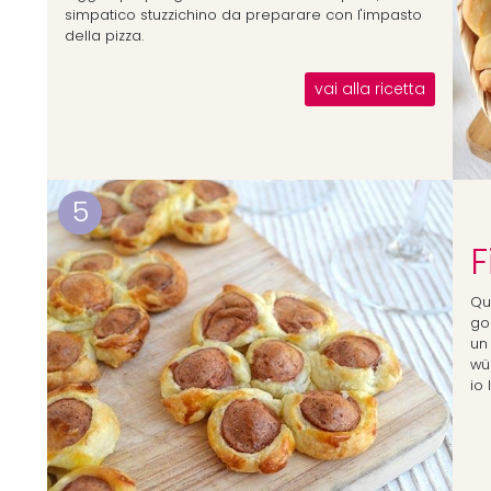
simpatico stuzzichino da preparare con l'impasto
della pizza.
vai alla ricetta
5
F
Que
go
un 
wür
io 