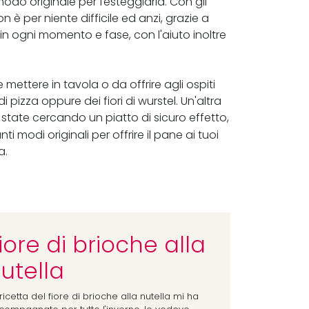
odo originale per festeggiarla. Con gli
n è per niente difficile ed anzi, grazie a
 in ogni momento e fase, con l'aiuto inoltre
ettere in tavola o da offrire agli ospiti
i pizza oppure dei fiori di wurstel. Un'altra
e state cercando un piatto di sicuro effetto,
anti modi originali per offrire il pane ai tuoi
a.
iore di brioche alla
utella
ricetta del fiore di brioche alla nutella mi ha