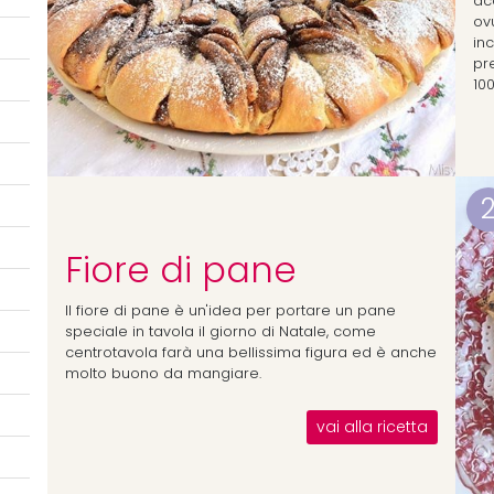
ac
ov
in
pr
100
Fiore di pane
Il fiore di pane è un'idea per portare un pane
speciale in tavola il giorno di Natale, come
centrotavola farà una bellissima figura ed è anche
molto buono da mangiare.
vai alla ricetta