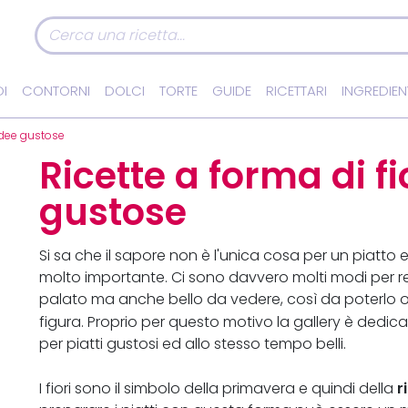
I
CONTORNI
DOLCI
TORTE
GUIDE
RICETTARI
INGREDIEN
 idee gustose
Ricette a forma di fi
gustose
Si sa che il sapore non è l'unica cosa per un piatto
molto importante. Ci sono davvero molti modi per re
palato ma anche bello da vedere, così da poterlo of
figura. Proprio per questo motivo la gallery è dedica
per piatti gustosi ed allo stesso tempo belli.
r
I fiori sono il simbolo della primavera e quindi della