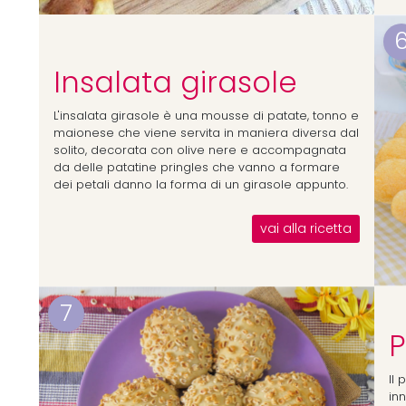
Insalata girasole
L'insalata girasole è una mousse di patate, tonno e
maionese che viene servita in maniera diversa dal
solito, decorata con olive nere e accompagnata
da delle patatine pringles che vanno a formare
dei petali danno la forma di un girasole appunto.
vai alla ricetta
7
P
Il 
in