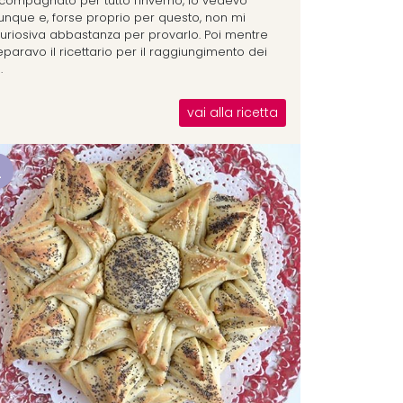
compagnato per tutto l'inverno, lo vedevo
unque e, forse proprio per questo, non mi
curiosiva abbastanza per provarlo. Poi mentre
eparavo il ricettario per il raggiungimento dei
.
vai alla ricetta
2