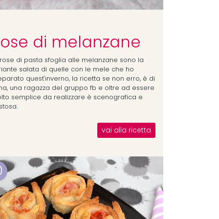
ose di melanzane
 rose di pasta sfoglia alle melanzane sono la
riante salata di quelle con le mele che ho
parato quest'inverno, la ricetta se non erro, è di
na, una ragazza del gruppo fb e oltre ad essere
lto semplice da realizzare è scenografica e
stosa.
vai alla ricetta
0