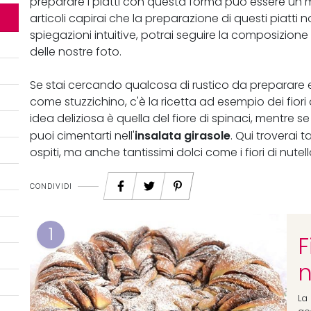
preparare i piatti con questa forma può essere un m
articoli capirai che la preparazione di questi piatti no
spiegazioni intuitive, potrai seguire la composizione
delle nostre foto.
Se stai cercando qualcosa di rustico da preparare e m
come stuzzichino, c'è la ricetta ad esempio dei fiori d
idea deliziosa è quella del fiore di spinaci, mentre s
insalata girasole
puoi cimentarti nell'
. Qui troverai t
ospiti, ma anche tantissimi dolci come i fiori di nutell
CONDIVIDI
1
F
n
La 