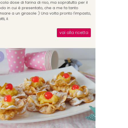
cola dose di farina di riso, ma sopratutto per il
do in cui è presentato, che a me fa tanto
nsare a un girasole :) Una volta pronto l'impasto,
tti, il.
vai alla ricetta
8