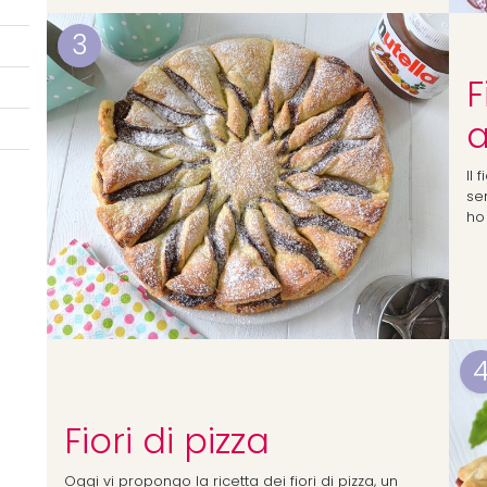
3
F
a
Il 
sem
ho
Fiori di pizza
Oggi vi propongo la ricetta dei fiori di pizza, un