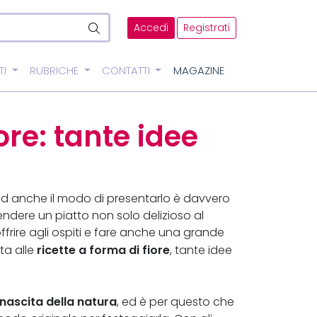
Accedi
Registrati
TI
RUBRICHE
CONTATTI
MAGAZINE
ore: tante idee
 ed anche il modo di presentarlo è davvero
ndere un piatto non solo delizioso al
frire agli ospiti e fare anche una grande
ricette a forma di fiore
ta alle
, tante idee
inascita della natura
, ed è per questo che