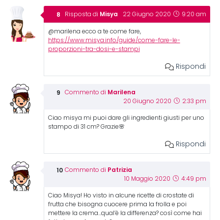
Misya
Risposta di
22 Giugno 2020
9:20 am
@marilena ecco a te come fare,
https://www.misya.info/guide/come-fare-le-
proporzioni-tra-dosi-e-stampi
Rispondi
Marilena
Commento di
20 Giugno 2020
2:33 pm
Ciao misya mi puoi dare gli ingredienti giusti per uno
stampo di 31 cm? Grazie🌸
Rispondi
Patrizia
Commento di
10 Maggio 2020
4:49 pm
Ciao Misya! Ho visto in alcune ricette di crostate di
frutta che bisogna cuocere prima la frolla e poi
mettere la crema…qual’è la differenza? così come hai