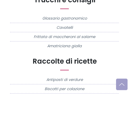
Glossario gastronomico
Cavatelli
Frittata di maccheroni al salame
Amatriciana gialla
Raccolte di ricette
Antipasti di verdure
Biscotti per colazione
Cornetti fatti in casa
Crostatine di mele
Le immagini e le ricette di cucina pubblicate sul sito sono di proprietà di
Flavia
Imperatore
e sono protette dalla legge sul diritto d'autore n. 633/1941 e successive