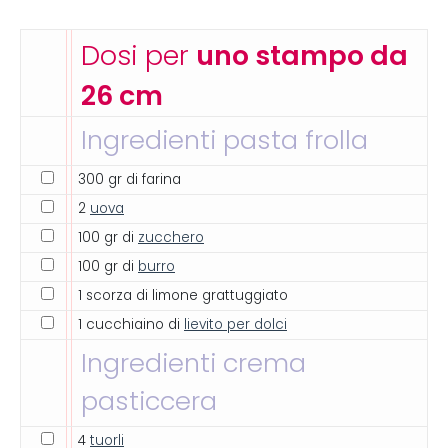
Dosi per
uno stampo da
26 cm
Ingredienti pasta frolla
300 gr di farina
2
uova
100 gr di
zucchero
100 gr di
burro
1 scorza di limone grattuggiato
1 cucchiaino di
lievito per dolci
Ingredienti crema
pasticcera
4
tuorli