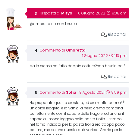
Misya
Risposta di
6 Giugno 2022
9:38 am
@ombretta no non brucia
Rispondi
Ombretta
Commento di
1 Giugno 2022
1:13 pm
Ma la crema ha fatto doppia cottura?non brucia poi?
Rispondi
Sofia
Commento di
18 Agosto 2021
9:59 pm
Ho preparato questa crostata, ed era molto buona! È
un dolce leggero, e la vaniglia nella crema combina
perfettamente con il sapore delle fragole, ed anche il
sapore a limone leggero nella pasta frolla. Il tempo
nel forno indicato per la pasta frolla era troppo poco
per me, ma so che questo può variare. Grazie per la