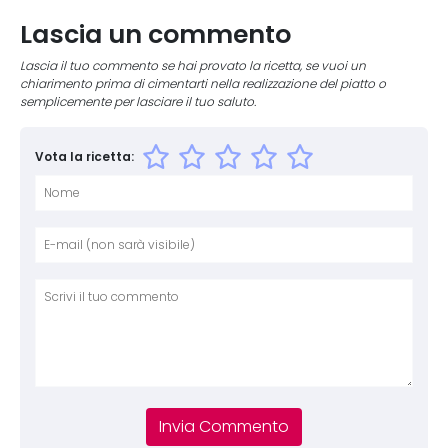
Lascia un commento
Lascia il tuo commento se hai provato la ricetta, se vuoi un
chiarimento prima di cimentarti nella realizzazione del piatto o
semplicemente per lasciare il tuo saluto.
Vota la ricetta:
Nome
E-mai
Sito 
Comm