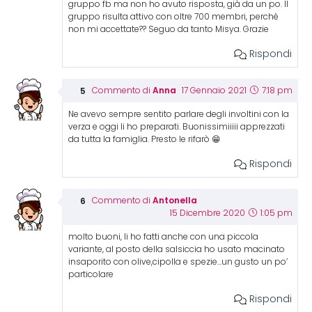
gruppo fb ma non ho avuto risposta, già da un po. Il
gruppo risulta attivo con oltre 700 membri, perchè
non mi accettate?? Seguo da tanto Misya. Grazie
Rispondi
Anna
Commento di
17 Gennaio 2021
7:18 pm
Ne avevo sempre sentito parlare degli involtini con la
verza e oggi li ho preparati. Buonissimiiiii apprezzati
da tutta la famiglia. Presto le rifarò 😁
Rispondi
Antonella
Commento di
15 Dicembre 2020
1:05 pm
molto buoni, li ho fatti anche con una piccola
variante, al posto della salsiccia ho usato macinato
insaporito con olive,cipolla e spezie…un gusto un po’
particolare
Rispondi