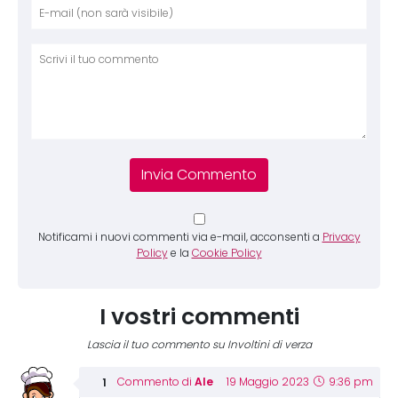
Nome
E-mai
Sito 
Comm
Notificami i nuovi commenti via e-mail, acconsenti a
Privacy
Policy
e la
Cookie Policy
I vostri commenti
Lascia il tuo commento su Involtini di verza
Ale
Commento di
19 Maggio 2023
9:36 pm