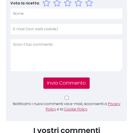
Vota la ricetta:
Nome
E-mai
Sito 
Comm
Notificami i nuovi commenti via e-mail, acconsenti a
Privacy
Policy
e la
Cookie Policy
I vostri commenti