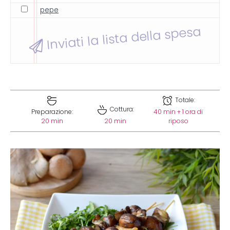
pepe
Inviati la lista della spesa
Totale:
Cottura:
Preparazione:
40 min + 1 ora di
20 min
20 min
riposo