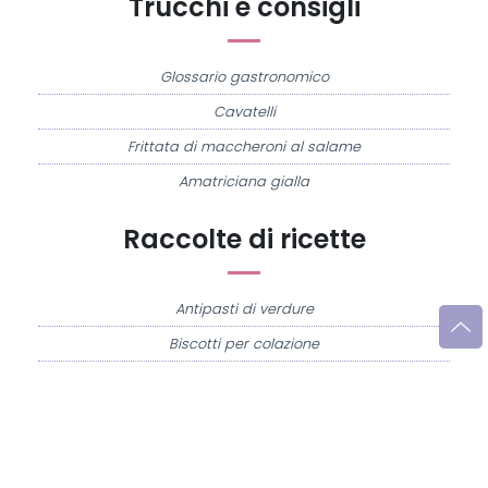
Trucchi e consigli
Glossario gastronomico
Cavatelli
Frittata di maccheroni al salame
Amatriciana gialla
Raccolte di ricette
Antipasti di verdure
Biscotti per colazione
Cornetti fatti in casa
Crostatine di mele
Le immagini e le ricette di cucina pubblicate sul sito sono di proprietà di
Flavia