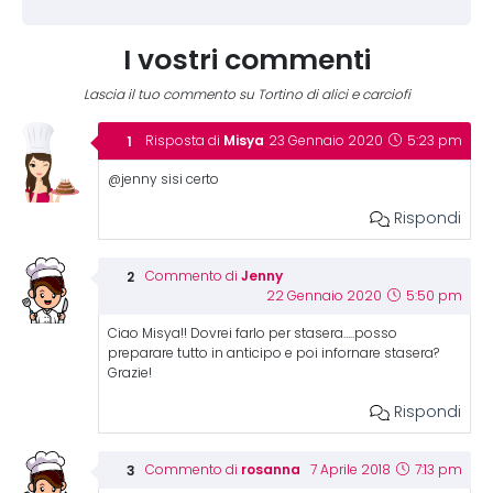
I vostri commenti
Lascia il tuo commento su Tortino di alici e carciofi
Misya
Risposta di
23 Gennaio 2020
5:23 pm
@jenny sisi certo
Rispondi
Jenny
Commento di
22 Gennaio 2020
5:50 pm
Ciao Misya!! Dovrei farlo per stasera…..posso
preparare tutto in anticipo e poi infornare stasera?
Grazie!
Rispondi
rosanna
Commento di
7 Aprile 2018
7:13 pm