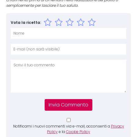
chiarimento prima di cimentarti nella realizzazione del piatto o
semplicemente per lasciare il tuo saluto.
Vota la ricetta:
Nome
E-mai
Sito 
Comm
Notificami i nuovi commenti via e-mail, acconsenti a
Privacy
Policy
e la
Cookie Policy