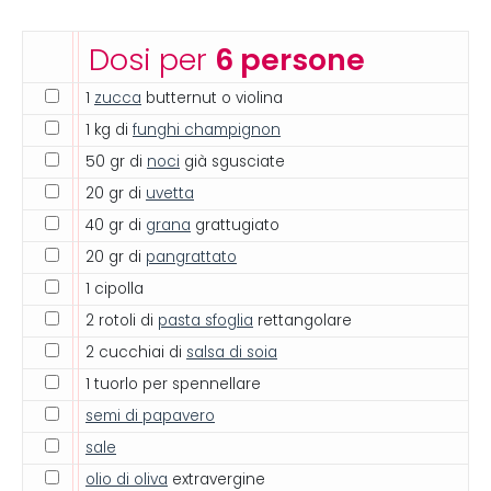
Dosi per
6 persone
1
zucca
butternut o violina
1 kg di
funghi champignon
50 gr di
noci
già sgusciate
20 gr di
uvetta
40 gr di
grana
grattugiato
20 gr di
pangrattato
1 cipolla
2 rotoli di
pasta sfoglia
rettangolare
2 cucchiai di
salsa di soia
1 tuorlo per spennellare
semi di papavero
sale
olio di oliva
extravergine