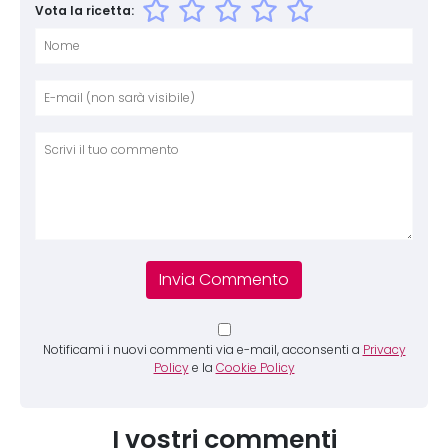
Vota la ricetta:
Nome
E-mai
Sito 
Comm
Notificami i nuovi commenti via e-mail, acconsenti a
Privacy
Policy
e la
Cookie Policy
I vostri commenti