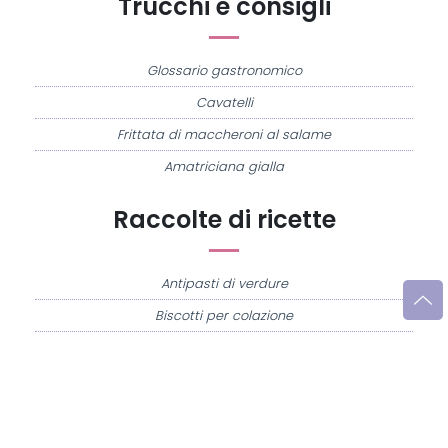
Trucchi e consigli
Glossario gastronomico
Cavatelli
Frittata di maccheroni al salame
Amatriciana gialla
Raccolte di ricette
Antipasti di verdure
Biscotti per colazione
Cornetti fatti in casa
Crostatine di mele
Le immagini e le ricette di cucina pubblicate sul sito sono di proprietà di
Flavia