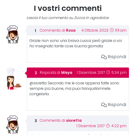
I vostri commenti
Lascia il tuo commento su Zucca in agrodolce
Rosa
Commento di
4 Ottobre 2023
11:11 am
Grazie non sono una brava cuoca però grazie a voi
ho insegnato tante cose buona giornata
Rispondi
Misya
Risposta di
1 Dicembre 2017
5:34 pm
@sioretta Secondo me le cose appena fatte sono
sempre più buone, ma puoi tranquillamnete
congelarla.
Rispondi
sioretta
Commento di
1 Dicembre 2017
4:22 pm