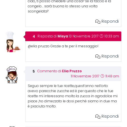
ciao, ti posso chiedere una cosa? se la faccio e la
congelo… sarà buona lo stesso una volta
scongelata?
Rispondi
Misya
Risposta di
13 Novembre 2017
10:33 am
@elia pruzzo Grazie a te per il messaggio!
Rispondi
Elia Pruzzo
Commento di
11 Novembre 2017
11:48 am
Seguo sempre le tue ricette,quest’anno nell’orto
avevo parecchie zucche ed è per questo che le tue
ricette mi interessano molto.la zucca in agrodolce mi
piace ,ho dimezzato le dosi perché siamo in due ma
è piaciuta molto.
Rispondi