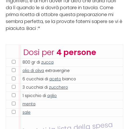
frigorifero, e di non dover far altro che tirarla fuori
da lì quando le si dovrà portare in tavola. Come
prima ricetta di ottobre questa preparazione mi
sembra perfetta, se la provate fatemi sapere se vi è
piaciuta. Baci :*
Dosi per
4 persone
800 gr di
zucca
olio di oliva
extravergine
6 cucchiai di
aceto
bianco
3 cucchiai di
zucchero
1 spicchio di
aglio
menta
sale
Inviati la lista della spesa