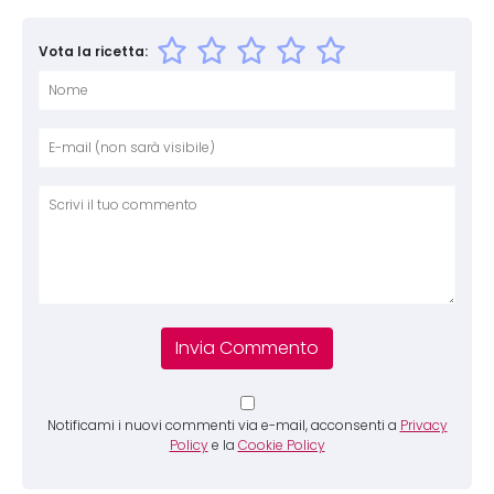
Vota la ricetta:
Nome
E-mai
Sito 
Comm
Notificami i nuovi commenti via e-mail, acconsenti a
Privacy
Policy
e la
Cookie Policy