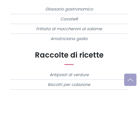
Glossario gastronomico
Cavatelli
Frittata di maccheroni al salame
Amatriciana gialla
Raccolte di ricette
Antipasti di verdure
Biscotti per colazione
Cornetti fatti in casa
Crostatine di mele
Le immagini e le ricette di cucina pubblicate sul sito sono di proprietà di
Flavia
Imperatore
e sono protette dalla legge sul diritto d'autore n. 633/1941 e successive
modifiche.
Misya.info è un sito della
Misya S.r.l. unipersonale
- P.IVA 07248321213 - Napoli -