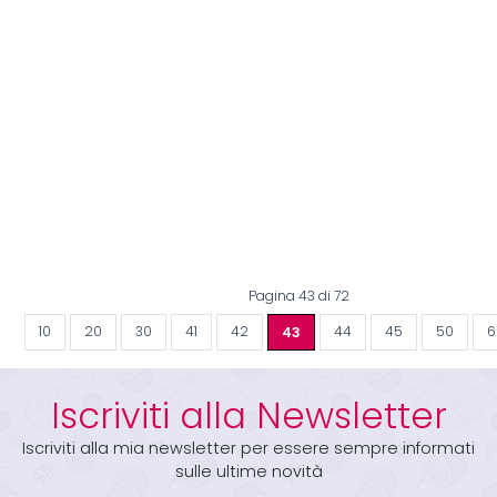
Pagina 43 di 72
10
20
30
41
42
43
44
45
50
6
Iscriviti alla Newsletter
Iscriviti alla mia newsletter per essere sempre informati
sulle ultime novità