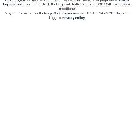
Imperatore
e sono protette dalla legge sul diritto d'autore n. 633/1941 e successive
modifiche.
Misya.info è un sito della
Misya S.r.l. unipersonale
- P.IVA 07248321213 - Napoli -
Leggi la
Privacy Policy