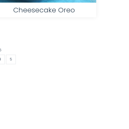
Cheesecake Oreo
6
4
5