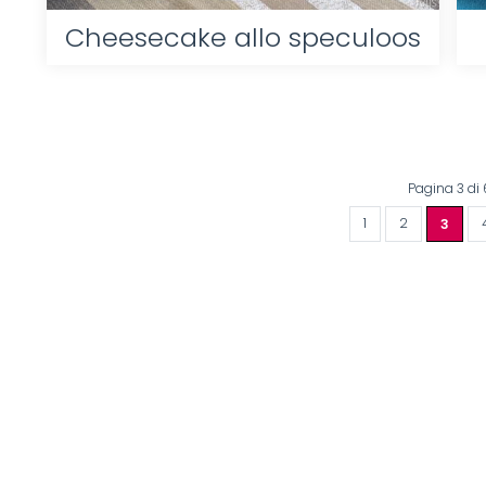
Cheesecake allo speculoos
Pagina 3 di 
1
2
3