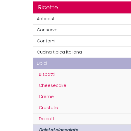
Ricette
Antipasti
Conserve
Contorni
Cucina tipica italiana
Dolci
Biscotti
Cheesecake
Creme
Crostate
Dolcetti
Dolci al cioccolato