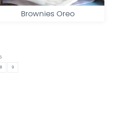
Brownies Oreo
15
8
9