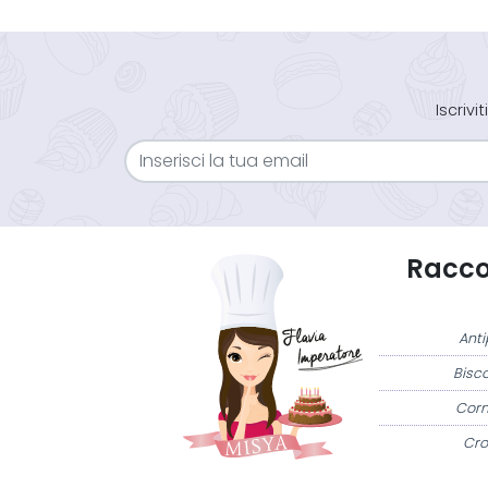
Iscriv
Raccol
Anti
Bisco
Corn
Cro