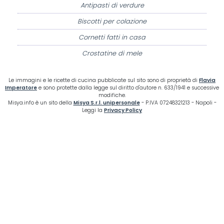
Antipasti di verdure
Biscotti per colazione
Cornetti fatti in casa
Crostatine di mele
Le immagini e le ricette di cucina pubblicate sul sito sono di proprietà di
Flavia
Imperatore
e sono protette dalla legge sul diritto d'autore n. 633/1941 e successive
modifiche.
Misya.info è un sito della
Misya S.r.l. unipersonale
- P.IVA 07248321213 - Napoli -
Leggi la
Privacy Policy