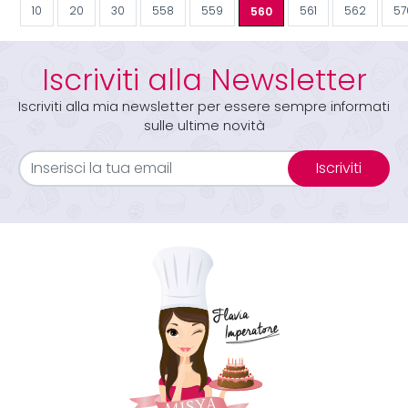
10
20
30
558
559
560
561
562
57
Iscriviti alla Newsletter
Iscriviti alla mia newsletter per essere sempre informati
sulle ultime novità
Iscriviti