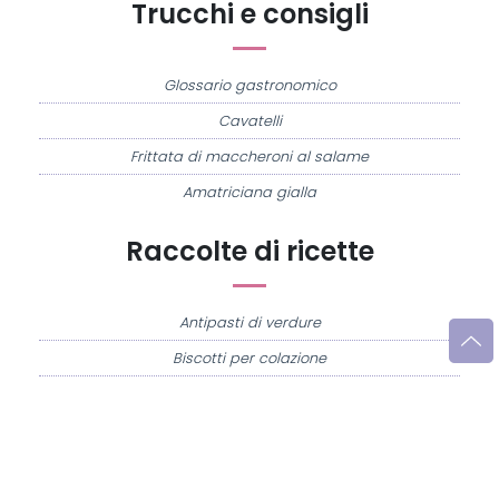
Trucchi e consigli
Glossario gastronomico
Cavatelli
Frittata di maccheroni al salame
Amatriciana gialla
Raccolte di ricette
Antipasti di verdure
Biscotti per colazione
Cornetti fatti in casa
Crostatine di mele
Le immagini e le ricette di cucina pubblicate sul sito sono di proprietà di
Flavia