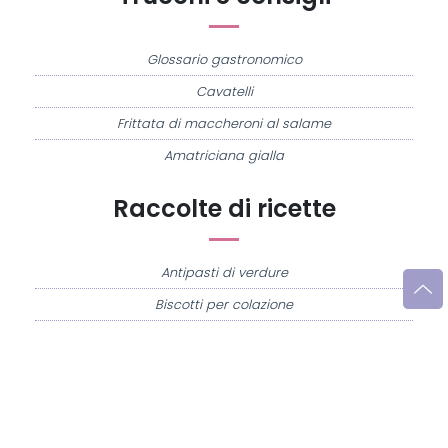
Glossario gastronomico
Cavatelli
Frittata di maccheroni al salame
Amatriciana gialla
Raccolte di ricette
Antipasti di verdure
Biscotti per colazione
Cornetti fatti in casa
Crostatine di mele
Le immagini e le ricette di cucina pubblicate sul sito sono di proprietà di
Flavia
Imperatore
e sono protette dalla legge sul diritto d'autore n. 633/1941 e successive