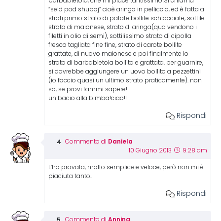
barbabietola, che mi piace tantissimo!Si chiama
“seld pod shuboj” cioè aringa in pelliccia, ed è fatta a
strati:primo strato di patate bollite schiacciate, sottile
strato di maionese, strato di aringa(qua vendono i
filetti in olio di semi), sottilissimo strato di cipolla
fresca tagliata fine fine, strato di carote bollite
grattate, di nuovo maionese e poi finalmente lo
strato di barbabietola bollita e grattata. per guarnire,
si dovrebbe aggiungere un uovo bollito a pezzettini
(io faccio quasi un ultimo strato praticamente). non
so, se provi fammi sapere!
un bacio alla bimba!ciao!!
Rispondi
Daniela
Commento di
10 Giugno 2013
9:28 am
L’ho provata, molto semplice e veloce, però non mi è
piaciuta tanto..
Rispondi
Annina
Commento di