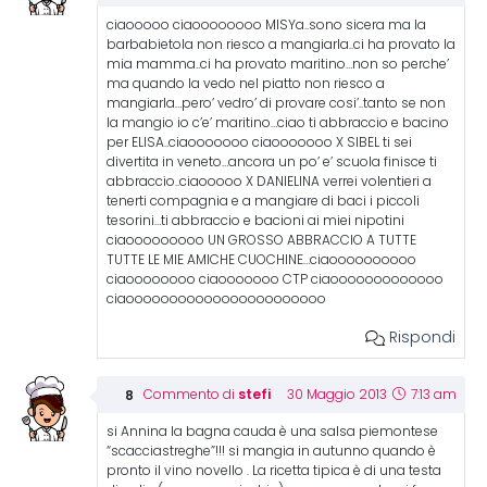
ciaooooo ciaoooooooo MISYa..sono sicera ma la
barbabietola non riesco a mangiarla..ci ha provato la
mia mamma..ci ha provato maritino…non so perche’
ma quando la vedo nel piatto non riesco a
mangiarla…pero’ vedro’ di provare cosi’..tanto se non
la mangio io c’e’ maritino…ciao ti abbraccio e bacino
per ELISA..ciaooooooo ciaooooooo X SIBEL ti sei
divertita in veneto…ancora un po’ e’ scuola finisce ti
abbraccio..ciaooooo X DANIELINA verrei volentieri a
tenerti compagnia e a mangiare di baci i piccoli
tesorini…ti abbraccio e bacioni ai miei nipotini
ciaooooooooo UN GROSSO ABBRACCIO A TUTTE
TUTTE LE MIE AMICHE CUOCHINE…ciaoooooooooo
ciaoooooooo ciaooooooo CTP ciaooooooooooooo
ciaooooooooooooooooooooooo
Rispondi
stefi
Commento di
30 Maggio 2013
7:13 am
si Annina la bagna cauda è una salsa piemontese
“scacciastreghe”!!! si mangia in autunno quando è
pronto il vino novello . La ricetta tipica è di una testa