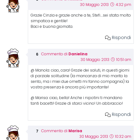
30 Maggio 2013
4:32 pm
Grazie Cinzia e grazie anche a te, Stefi….sei stata molto
simpatica e gentile!
Baci e buona giornata.
Rispondi
Danielina
Commento di
30 Maggio 2013
10:51 am
@ Manola: ciao, cara! Grazie dei saluti, in questi giorni
di parziale solitudine (la mancanza di mio marito la
sento, ma i miei due ometti mi fanno compagnia) la
vostra presenza é ancora piú importante!
@ Marisa: ciao, bella! Anche i nipotini ti mandano
tanti bacetti! Grazie di starci vicino! Un abbraccio!
Rispondi
Marisa
Commento di
30 Maggio 2013
10:32 am