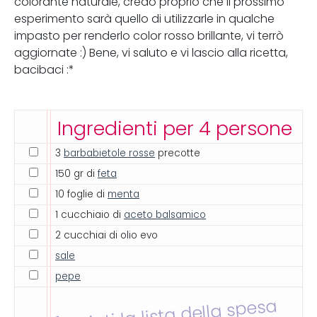
colorante naturale, credo proprio che il prossimo
esperimento sarà quello di utilizzarle in qualche
impasto per renderlo color rosso brillante, vi terrò
aggiornate :) Bene, vi saluto e vi lascio alla ricetta,
bacibaci :*
Ingredienti per 4 persone
3
barbabietole rosse
precotte
150 gr di
feta
10 foglie di
menta
1 cucchiaio di
aceto balsamico
2 cucchiai di olio evo
sale
pepe
Inviati la lista della spesa