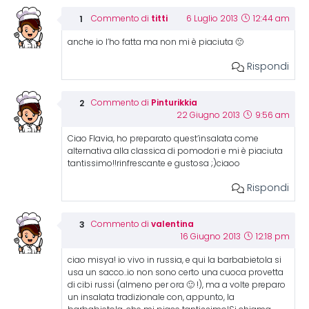
titti
Commento di
6 Luglio 2013
12:44 am
anche io l’ho fatta ma non mi è piaciuta 🙁
Rispondi
Pinturikkia
Commento di
22 Giugno 2013
9:56 am
Ciao Flavia, ho preparato quest’insalata come
alternativa alla classica di pomodori e mi è piaciuta
tantissimo!!rinfrescante e gustosa ;)ciaoo
Rispondi
valentina
Commento di
16 Giugno 2013
12:18 pm
ciao misya! io vivo in russia, e qui la barbabietola si
usa un sacco..io non sono certo una cuoca provetta
di cibi russi (almeno per ora 🙂 !), ma a volte preparo
un insalata tradizionale con, appunto, la