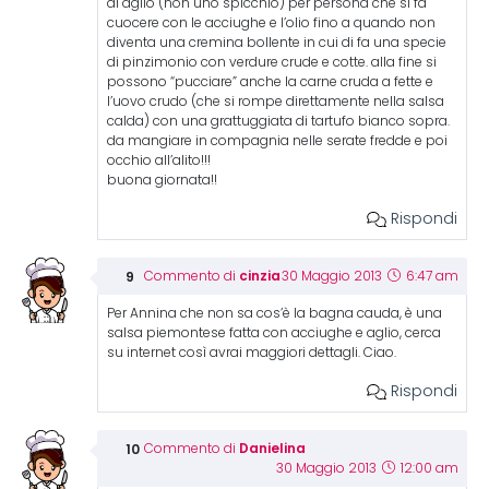
di aglio (non uno spicchio) per persona che si fa
cuocere con le acciughe e l’olio fino a quando non
diventa una cremina bollente in cui di fa una specie
di pinzimonio con verdure crude e cotte. alla fine si
possono “pucciare” anche la carne cruda a fette e
l’uovo crudo (che si rompe direttamente nella salsa
calda) con una grattuggiata di tartufo bianco sopra.
da mangiare in compagnia nelle serate fredde e poi
occhio all’alito!!!
buona giornata!!
Rispondi
cinzia
Commento di
30 Maggio 2013
6:47 am
Per Annina che non sa cos’è la bagna cauda, è una
salsa piemontese fatta con acciughe e aglio, cerca
su internet così avrai maggiori dettagli. Ciao.
Rispondi
Danielina
Commento di
30 Maggio 2013
12:00 am