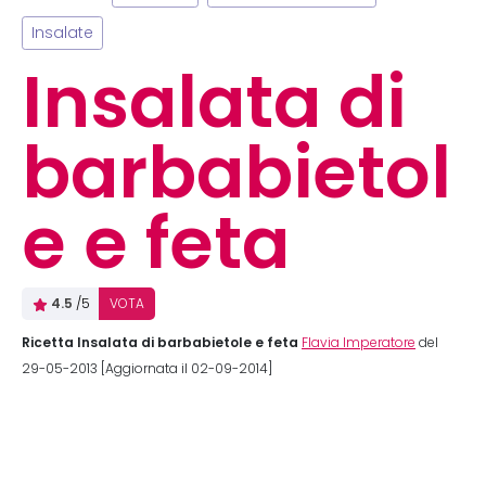
Insalate
Insalata di
barbabietol
e e feta
4.5
/5
VOTA
Ricetta Insalata di barbabietole e feta
Flavia Imperatore
del
29-05-2013 [Aggiornata il 02-09-2014]