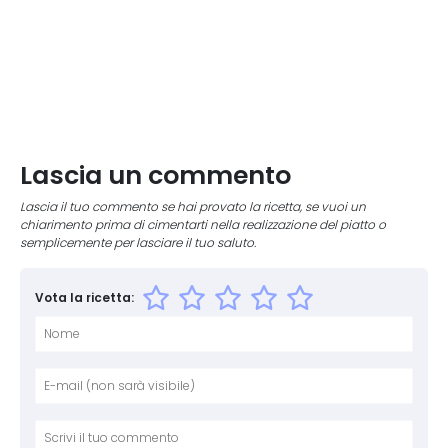
Lascia un commento
Lascia il tuo commento se hai provato la ricetta, se vuoi un
chiarimento prima di cimentarti nella realizzazione del piatto o
semplicemente per lasciare il tuo saluto.
Vota la ricetta:
Nome
E-mai
Sito 
Comm