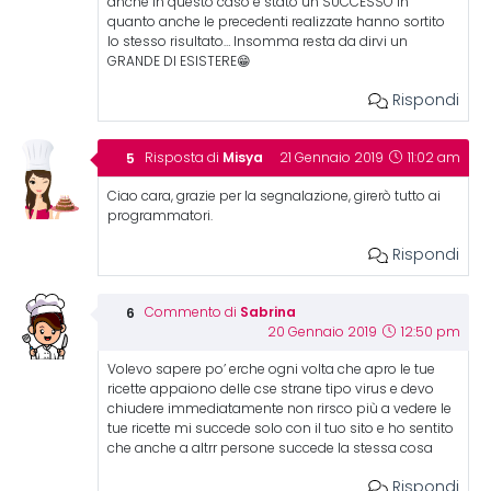
anche in questo caso è stato un SUCCESSO in
quanto anche le precedenti realizzate hanno sortito
lo stesso risultato… Insomma resta da dirvi un
GRANDE DI ESISTERE😁
Rispondi
Misya
Risposta di
21 Gennaio 2019
11:02 am
Ciao cara, grazie per la segnalazione, girerò tutto ai
programmatori.
Rispondi
Sabrina
Commento di
20 Gennaio 2019
12:50 pm
Volevo sapere po’ erche ogni volta che apro le tue
ricette appaiono delle cse strane tipo virus e devo
chiudere immediatamente non rirsco più a vedere le
tue ricette mi succede solo con il tuo sito e ho sentito
che anche a altrr persone succede la stessa cosa
Rispondi