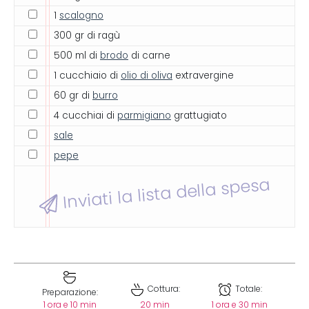
1
scalogno
300 gr di ragù
500 ml di
brodo
di carne
1 cucchiaio di
olio di oliva
extravergine
60 gr di
burro
4 cucchiai di
parmigiano
grattugiato
sale
pepe
Inviati la lista della spesa
Cottura:
Totale:
Preparazione:
1 ora e 10 min
20 min
1 ora e 30 min