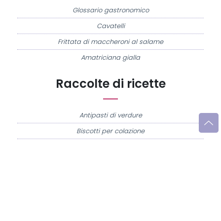
Glossario gastronomico
Cavatelli
Frittata di maccheroni al salame
Amatriciana gialla
Raccolte di ricette
Antipasti di verdure
Biscotti per colazione
Cornetti fatti in casa
Crostatine di mele
Le immagini e le ricette di cucina pubblicate sul sito sono di proprietà di
Flavia
Imperatore
e sono protette dalla legge sul diritto d'autore n. 633/1941 e successive
modifiche.
Misya.info è un sito della
Misya S.r.l. unipersonale
- P.IVA 07248321213 - Napoli -
Leggi la
Privacy Policy