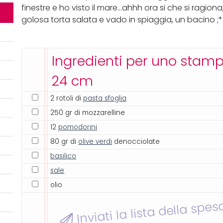
finestre e ho visto il mare...ahhh ora si che si ragiona
golosa torta salata e vado in spiaggia, un bacino ;*
Ingredienti per uno stam
24 cm
2 rotoli di
pasta sfoglia
250 gr di mozzarelline
12
pomodorini
80 gr di
olive verdi
denocciolate
basilico
sale
olio
Inviati la lista della spes