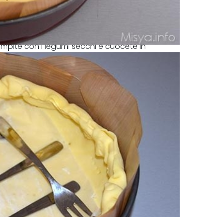
riempite con i legumi secchi e cuocete in
nuti.