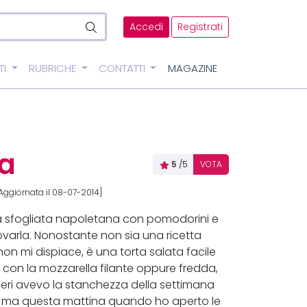
Accedi
Registrati
TI
RUBRICHE
CONTATTI
MAGAZINE
na
5
/5
VOTA
Aggiornata il 08-07-2014]
lla sfogliata napoletana con pomodorini e
varla. Nonostante non sia una ricetta
non mi dispiace, è una torta salata facile
 con la mozzarella filante oppure fredda,
, ieri avevo la stanchezza della settimana
ire, ma questa mattina quando ho aperto le