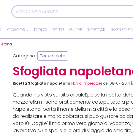
I
CONTORNI
DOLCI
TORTE
GUIDE
RICETTARI
INGREDIEN
oletana
Categorie
Torte salate
Sfogliata napoleta
Ricetta Sfogliata napoletana
Flavia Imperatore
del 08-07-2014 [
Quando ho visto sul sito di saleEpepe la ricetta de
mozzarella mi sono praticamente catapultata a pro
napoletana, porta il nome della mia città e la cosa 
da realizzare e molto colorata, si può gustare calda
voto 10! Oggi e' il mio primo vero giorno di vacanza
lavorativa sulle spalle e le ore di viaggio da smalt