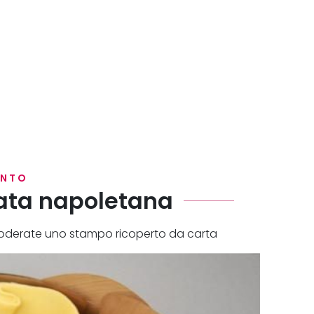
ENTO
iata napoletana
i foderate uno stampo ricoperto da carta