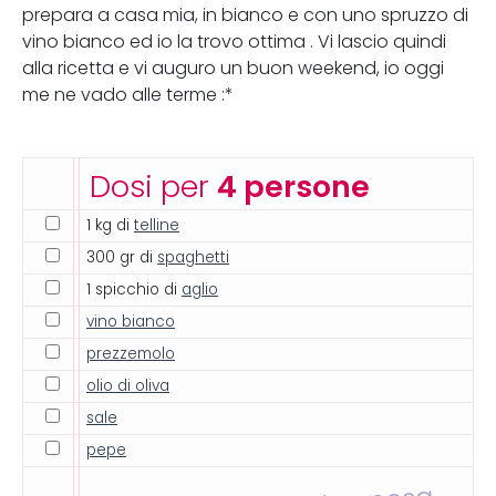
prepara a casa mia, in bianco e con uno spruzzo di
vino bianco ed io la trovo ottima . Vi lascio quindi
alla ricetta e vi auguro un buon weekend, io oggi
me ne vado alle terme :*
Dosi per
4 persone
1 kg di
telline
300 gr di
spaghetti
1 spicchio di
aglio
vino bianco
prezzemolo
olio di oliva
sale
pepe