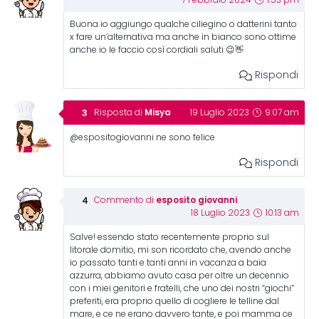
7 Febbraio 2024
1:53 pm
Buona io aggiungo qualche ciliegino o datterini tanto
x fare un’alternativa ma anche in bianco sono ottime
anche io le faccio così cordiali saluti 😉👋
Rispondi
Misya
Risposta di
19 Luglio 2023
9:07 am
@espositogiovanni ne sono felice
Rispondi
esposito giovanni
Commento di
18 Luglio 2023
10:13 am
Salve! essendo stato recentemente proprio sul
litorale domitio, mi son ricordato che, avendo anche
io passato tanti e tanti anni in vacanza a baia
azzurra, abbiamo avuto casa per oltre un decennio
con i miei genitori e fratelli, che uno dei nostri “giochi”
preferiti, era proprio quello di cogliere le telline dal
mare, e ce ne erano davvero tante, e poi mamma ce