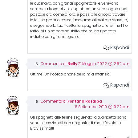
le cucinava, con grandi spaghettate, e venivano
sempre a trovarci zii e cugini…era un vero sogno quel
posto…e ora come allora, e possibile ancora trovare
le telline proprio come facevamo allora! ma stavolta,
e seguendo la tua ricetta, lo spaghetto alle telline l ho
fatto io! un sapore squisito che mi ha riportato
indietro con gli anni…grazie!
Rispondi
Nelly
Commento di
21 Maggio 2022
2:52 pm
Ottime! Un ricordo anche della mia infanzia!
Rispondi
Fontana Rosalba
Commento di
8 Settembre 2019
9:22 pm
Gli spaghetti alle telline seguendo la tua ricetta sono
venuti eccezionali con un gusto di mare favoloso
Bravissima!!!