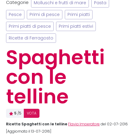
Categorie
Molluschi e frutti di mare
Pasta
Pesce
Primi di pesce
Primi piatti
Primi piatti di pesce
Primi piatti estivi
Ricette di Ferragosto
Spaghetti
con le
telline
5
/5
VOTA
Ricetta Spaghetti con le telline
Flavia Imperatore
del 02-07-2016
[Aggiornata il 13-07-2016]