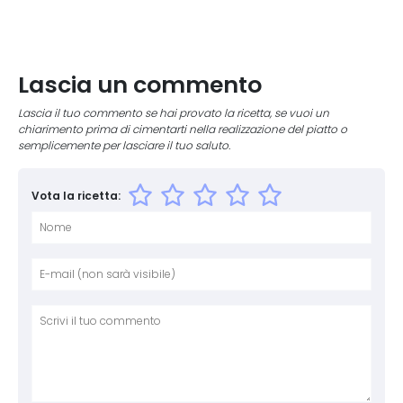
Lascia un commento
Lascia il tuo commento se hai provato la ricetta, se vuoi un
chiarimento prima di cimentarti nella realizzazione del piatto o
semplicemente per lasciare il tuo saluto.
Vota la ricetta:
Nome
E-mai
Sito 
Comm