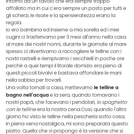
intorno ad un tavolo che era sempre troppo
affollato ma in cui c'era sempre un posto per tutti e
gli scherzi, le risate e la spensieratezza erano la
regola.
Io ero bambina ed insieme a mia sorella ed i miei
cugini ci trasferivamo per 3 mesi all'anno nella casa
al mare dei nostri nonni, durante le giornate al mare
spesso ci divertivamo a raccogliere le telline con i
nostri rastrelli e riempivamo i secchielli in poche ore
perchè a quei tempi il litorale domizio era pieno di
questi piccoli bivalvi e bastava affondare le mani
nella sabbia per trovarli.
le telline a
Una volta tornati a casa, mettevamo
bagno nell'acqua
e la sera, quando tornavano i
nostri papà, che facevano i pendolari,
lo spaghetto
con le telline
era la nostra cena.Così, quando l'altro
giorno ho visto le telline nella pescheria sotto casa,
in piena vena nostalgica, mi sono preparata questo
piatto. Quella che vi propongo è la versione che si