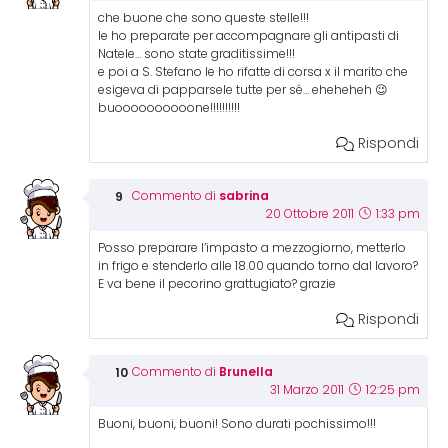
che buone che sono queste stelle!!!
le ho preparate per accompagnare gli antipasti di
Natele… sono state graditissime!!!
e poi a S. Stefano le ho rifatte di corsa x il marito che
esigeva di papparsele tutte per sé… eheheheh 😉
buoooooooooone!!!!!!!!!!
Rispondi
sabrina
Commento di
20 Ottobre 2011
1:33 pm
Posso preparare l’impasto a mezzogiorno, metterlo
in frigo e stenderlo alle 18.00 quando torno dal lavoro?
E va bene il pecorino grattugiato? grazie
Rispondi
Brunella
Commento di
31 Marzo 2011
12:25 pm
Buoni, buoni, buoni! Sono durati pochissimo!!!