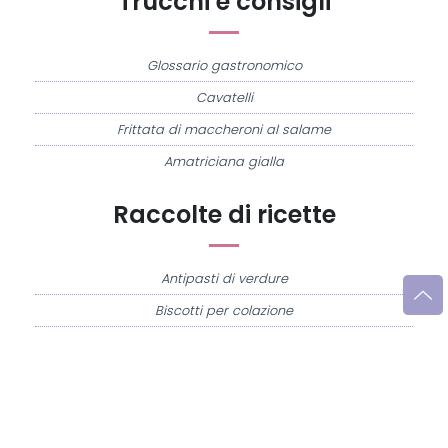
Trucchi e consigli
Glossario gastronomico
Cavatelli
Frittata di maccheroni al salame
Amatriciana gialla
Raccolte di ricette
Antipasti di verdure
Biscotti per colazione
Cornetti fatti in casa
Crostatine di mele
Le immagini e le ricette di cucina pubblicate sul sito sono di proprietà di
Flavia
Imperatore
e sono protette dalla legge sul diritto d'autore n. 633/1941 e successive