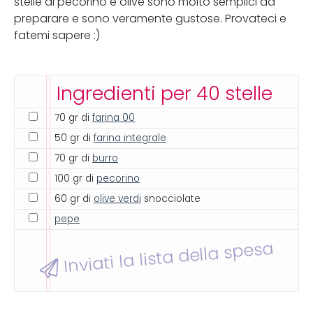
stelle di pecorino e olive sono molto semplici da
preparare e sono veramente gustose. Provateci e
fatemi sapere :)
Ingredienti per 40 stelle
70 gr di
farina 00
50 gr di
farina integrale
70 gr di
burro
100 gr di
pecorino
60 gr di
olive verdi
snocciolate
pepe
Inviati la lista della spesa