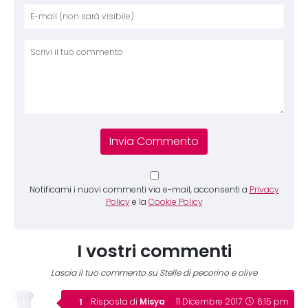
Nome
E-mai
Sito 
Comm
Notificami i nuovi commenti via e-mail, acconsenti a
Privacy
Policy
e la
Cookie Policy
I vostri commenti
Lascia il tuo commento su Stelle di pecorino e olive
Misya
Risposta di
11 Dicembre 2017
6:15 pm