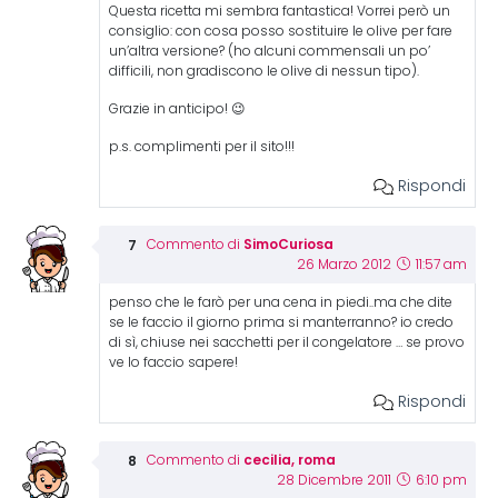
Questa ricetta mi sembra fantastica! Vorrei però un
consiglio: con cosa posso sostituire le olive per fare
un’altra versione? (ho alcuni commensali un po’
difficili, non gradiscono le olive di nessun tipo).
Grazie in anticipo! 😉
p.s. complimenti per il sito!!!
Rispondi
SimoCuriosa
Commento di
26 Marzo 2012
11:57 am
penso che le farò per una cena in piedi..ma che dite
se le faccio il giorno prima si manterranno? io credo
di sì, chiuse nei sacchetti per il congelatore … se provo
ve lo faccio sapere!
Rispondi
cecilia, roma
Commento di
28 Dicembre 2011
6:10 pm