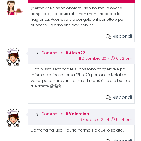
@Alexa72 Ne sono onorata! Non ho mai provat a
congelarle, ho paura che non manterrebebro la
fragranza. Puoi rovare a congelare il panetto e poi
cuocerle il giorno che devi servirle.
Rispondi
Alexa72
Commento di
11 Dicembre 2017
6:02 pm
Ciao Misya secondo te si possono congelare e poi
infornare all’occorrenza ??Ho 20 persone a Natale e
vorrei portarmi avanti prima…il menù è solo a base di
tue ricette 🤗🤗🤗
Rispondi
Valentina
Commento di
6 Febbraio 2014
5:54 pm
Domandina: uso il burro normale o quello salato?