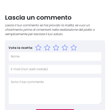
Lascia un commento
Lascia il tuo commento se hai provato la ricetta, se vuoi un
chiarimento prima di cimentarti nella realizzazione del piatto o
semplicemente per lasciare il tuo saluto.
Vota la ricetta:
Nome
E-mai
Sito 
Comm