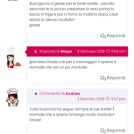
Buongiorno e grazie per le tante ricette…..ascolta
secondo te la posso preparare la sera prima la
lascio in frigo e poi in forno la mattina dopo, credi
abbia lo stesso risultato?
grazie
Rispondi
Misya
Risposta di
8 Gennaio 2018
11:58 am
@Andrea Grazie a te per il messaggio! Il ripieno è
normale che sia un po’ morbido.
Rispondi
Andrea
Commento di
3 Gennaio 2018
9:07 pm
Torta buonissima seguo sempre le tue ricette! È
normale che il ripieno rimanga molto morbido?
Grazie!
Rispondi