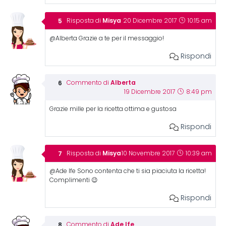
Misya
Risposta di
20 Dicembre 2017
10:15 am
@Alberta Grazie a te per il messaggio!
Rispondi
Alberta
Commento di
19 Dicembre 2017
8:49 pm
Grazie mille per la ricetta ottima e gustosa
Rispondi
Misya
Risposta di
10 Novembre 2017
10:39 am
@Ade Ife Sono contenta che ti sia piaciuta la ricetta!
Complimenti 😉
Rispondi
Ade Ife
Commento di