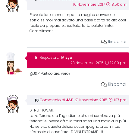
10 Novembre 2017
8:50 am
Provata ieri a cena…impasto magico davvero…e
sofficissimo! mai trovato una base x torta salata cosi
facile da preparare…risultato: torta salata finita!
Complimenti.
Rispondi
Misya
Risposta di
23 Novembre 2015
12:00 pm
@J&P Particolare, vero?
Rispondi
J&P
Commento di
21 Novembre 2015
11:17 pm
STREPITOSA!!!
Lo zafferano era l’ngrediente che mi sembrava più
“strano” e invece dà alla torta salta una marcia in più!
Ho servito questa delizia accompagnata con il tuo
sformato di cavofiore….DIVINI ENTRAMBI!!!!