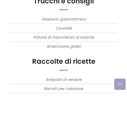
Trucchi e consigli
Glossario gastronomico
Cavatelli
Frittata di maccheroni al salame
Amatriciana gialla
Raccolte di ricette
Antipasti di verdure
Biscotti per colazione
Cornetti fatti in casa
Crostatine di mele
Le immagini e le ricette di cucina pubblicate sul sito sono di proprietà di
Flavia
Imperatore
e sono protette dalla legge sul diritto d'autore n. 633/1941 e successive