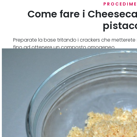
PROCEDIM
Come fare i Cheeseca
pistac
Preparate la base tritando i crackers che metterete 
fino ad ottenere un composto omogeneo