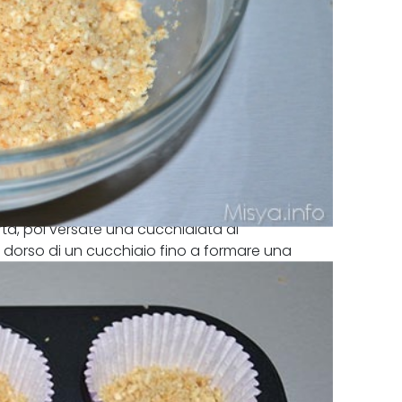
rta, poi versate una cucchiaiata di
 dorso di un cucchiaio fino a formare una