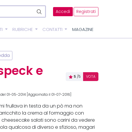
Accedi
Registrati
TI
RUBRICHE
CONTATTI
MAGAZINE
edda
speck e
5
/5
VOTA
del 01-05-2014 [Aggiornata il 01-07-2016]
i frullava in testa da un pò ma non
arricchito la crema al formaggio con
ini cheesecake salati sono carini da vedere
avola qualcosa di diverso e sfizioso, magari