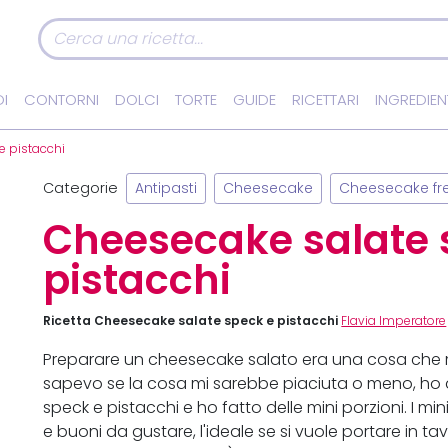
I
CONTORNI
DOLCI
TORTE
GUIDE
RICETTARI
INGREDIEN
e pistacchi
Categorie
Antipasti
Cheesecake
Cheesecake fr
Cheesecake salate 
pistacchi
Ricetta Cheesecake salate speck e pistacchi
Flavia Imperatore
Preparare un cheesecake salato era una cosa che m
sapevo se la cosa mi sarebbe piaciuta o meno, ho 
speck e pistacchi e ho fatto delle mini porzioni. I m
e buoni da gustare, l'ideale se si vuole portare in t