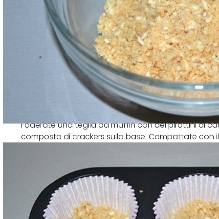
Foderate una teglia da muffin con dei pirottini di ca
composto di crackers sulla base. Compattate con il
base poi mettete in frigo a rassodare per 30 minuti