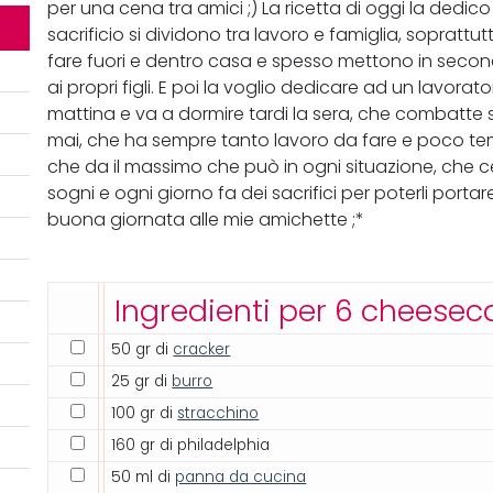
per una cena tra amici ;) La ricetta di oggi la dedico
sacrificio si dividono tra lavoro e famiglia, sopra
fare fuori e dentro casa e spesso mettono in secon
ai propri figli. E poi la voglio dedicare ad un lavorato
mattina e va a dormire tardi la sera, che combatte 
mai, che ha sempre tanto lavoro da fare e poco temp
che da il massimo che può in ogni situazione, che ce
sogni e ogni giorno fa dei sacrifici per poterli porta
buona giornata alle mie amichette ;*
Ingredienti per 6 cheesec
50 gr di
cracker
25 gr di
burro
100 gr di
stracchino
160 gr di philadelphia
50 ml di
panna da cucina