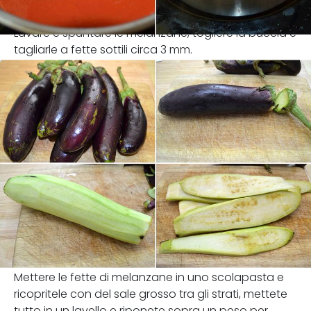
Lavare e spuntare le melanzane, togliere la buccia e
tagliarle a fette sottili circa 3 mm.
Mettere le fette di melanzane in uno scolapasta e
ricopritele con del sale grosso tra gli strati, mettete
tutto in un lavello e riponete sopra un peso per