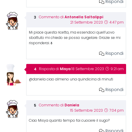
Rispondi
Antonella Saltalippi
Commento di
21 Settembre 2023
4:47 pm
Mi piace questa ricetta, ma essendoci quell’uovo
sbattuto mi chiedo se posso surgelare. Grazie se mi
risponderai.🌷
Rispondi
Misya
Risposta di
18 Settembre 2023
9:21 am
@daniela ciao almeno una quindicina di minuti
Rispondi
Daniela
Commento di
15 Settembre 2023
7:04 pm
Ciao Misya quanto tempo fai cuocere il sugo?
Rispondi