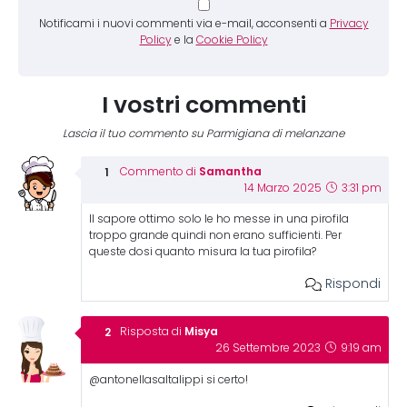
Notificami i nuovi commenti via e-mail, acconsenti a
Privacy
Policy
e la
Cookie Policy
I vostri commenti
Lascia il tuo commento su Parmigiana di melanzane
Samantha
Commento di
14 Marzo 2025
3:31 pm
Il sapore ottimo solo le ho messe in una pirofila
troppo grande quindi non erano sufficienti. Per
queste dosi quanto misura la tua pirofila?
Rispondi
Misya
Risposta di
26 Settembre 2023
9:19 am
@antonellasaltalippi si certo!