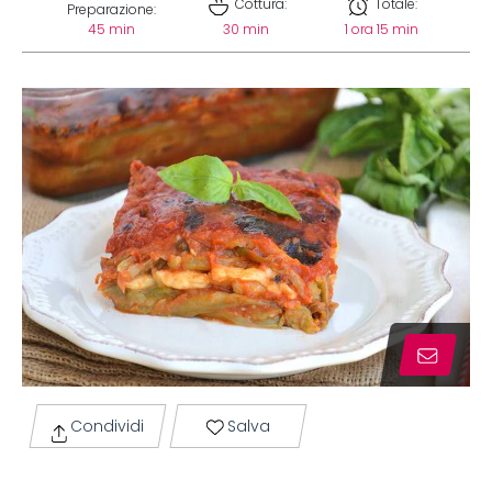
Cottura:
Totale:
Preparazione:
45 min
30 min
1 ora 15 min
Condividi
Salva