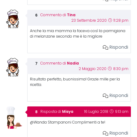
Tina
Commento di
23 Settembre 2020
11:28 pm
Anche la mia mamma la faceva così la parmigiana
di melanzane secondo me è la migliore
Rispondi
Nadia
Commento di
2 Maggio 2020
8:30 pm
Risultato perfetto, buonissima! Grazie mille per la
ricetta.
Rispondi
Misya
Risposta di
16 Luglio 2018
9:13 am
@Wanda Stampanoni Complimenti a te!
Rispondi