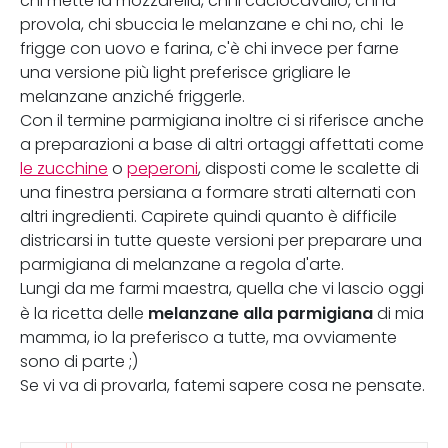
chi mette la mozzarella, chi il caciocavallo, chi la
provola, chi sbuccia le melanzane e chi no, chi le
frigge con uovo e farina, c'è chi invece per farne
una versione più light preferisce grigliare le
melanzane anziché friggerle.
Con il termine parmigiana inoltre ci si riferisce anche
a preparazioni a base di altri ortaggi affettati come
le zucchine
o
peperoni
, disposti come le scalette di
una finestra persiana a formare strati alternati con
altri ingredienti. Capirete quindi quanto è difficile
districarsi in tutte queste versioni per preparare una
parmigiana di melanzane a regola d'arte.
Lungi da me farmi maestra, quella che vi lascio oggi
melanzane alla parmigiana
è la ricetta delle
di mia
mamma, io la preferisco a tutte, ma ovviamente
sono di parte ;)
Se vi va di provarla, fatemi sapere cosa ne pensate.