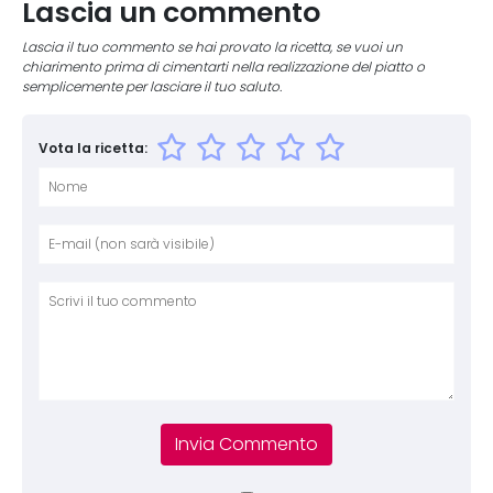
Lascia un commento
Lascia il tuo commento se hai provato la ricetta, se vuoi un
chiarimento prima di cimentarti nella realizzazione del piatto o
semplicemente per lasciare il tuo saluto.
Vota la ricetta:
Nome
E-mai
Sito 
Comm