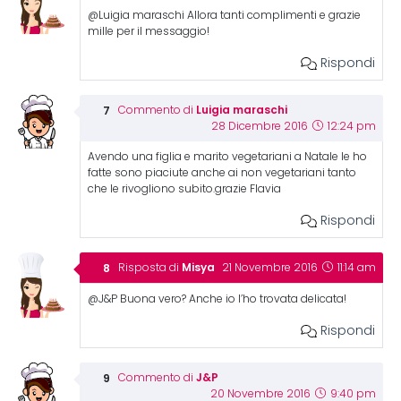
@Luigia maraschi Allora tanti complimenti e grazie
mille per il messaggio!
Rispondi
Luigia maraschi
Commento di
28 Dicembre 2016
12:24 pm
Avendo una figlia e marito vegetariani a Natale le ho
fatte sono piaciute anche ai non vegetariani tanto
che le rivogliono subito.grazie Flavia
Rispondi
Misya
Risposta di
21 Novembre 2016
11:14 am
@J&P Buona vero? Anche io l’ho trovata delicata!
Rispondi
J&P
Commento di
20 Novembre 2016
9:40 pm