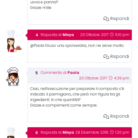
uova e panna?
Grazie mille
Rispondi
Misya
Risposta di
20 Ottobre 2017
5:10 pm
@Paola Giuso una spolveratra, non ne serve molto.
Rispondi
Paola
Commento di
20 Ottobre 2017
4:39 pm
Ciao, nell’esecuzione per preparare il composto c’é
indicato il parmigiano, che però non figura tra gli
ingredienti. In che quantità?
Grazie e complimenti come sempre.
Rispondi
Misya
Risposta di
28 Dicembre 2016
1:20 pm