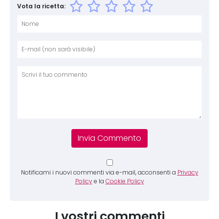
Vota la ricetta:
Nome
E-mai
Sito 
Comm
Notificami i nuovi commenti via e-mail, acconsenti a
Privacy
Policy
e la
Cookie Policy
I vostri commenti