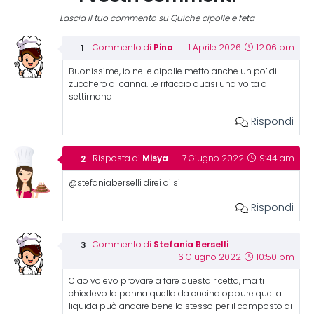
Lascia il tuo commento su Quiche cipolle e feta
Pina
Commento di
1 Aprile 2026
12:06 pm
Buonissime, io nelle cipolle metto anche un po’ di
zucchero di canna. Le rifaccio quasi una volta a
settimana
Rispondi
Misya
Risposta di
7 Giugno 2022
9:44 am
@stefaniaberselli direi di si
Rispondi
Stefania Berselli
Commento di
6 Giugno 2022
10:50 pm
Ciao volevo provare a fare questa ricetta, ma ti
chiedevo la panna quella da cucina oppure quella
liquida può andare bene lo stesso per il composto di