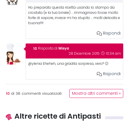
Ho preparato questa ricetta usando lo stampo da
crostata (e la tua brisèe) … immaginavo fosse molto
forte di sapore, invece mi ha stupito … molti delicata e
buona!!!!
Rispondi
Misya
Risposta di
28 Dicembre 2015
10:34 am
@ylenia Eheheh, una gradita sorpresa, vero? 🙂
Rispondi
10
Mostra altri commenti »
di
38
commenti visualizzati
Altre ricette di Antipasti