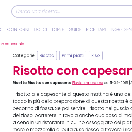
I
CONTORNI
DOLCI
TORTE
GUIDE
RICETTARI
INGREDIEN
con capesante
Categorie
Risotto
Primi piatti
Riso
Risotto con capesa
Ricetta Risotto con capesante
Flavia Imperatore
del 11-04-2015 [
Il risotto alle capesante di questa mattina è uno dei 
tocco in più della preparazione di questa ricetta è 
pecorino di fossa. Se poi servite il risotto nel guscio
delizioso, porterete in tavola anche qualcosa di mol
a cena in un ristorante in cui ho assaggiato dei piatti 
mare e mozzarella di bufala, se riesco a trovare i ricc