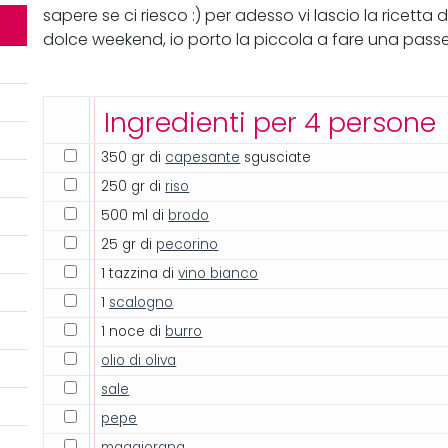
sapere se ci riesco :) per adesso vi lascio la ricetta
dolce weekend, io porto la piccola a fare una passe
Ingredienti per 4 persone
350 gr di
capesante
sgusciate
250 gr di
riso
500 ml di
brodo
25 gr di
pecorino
1 tazzina di
vino bianco
1
scalogno
1 noce di
burro
olio di oliva
sale
pepe
maggiorana