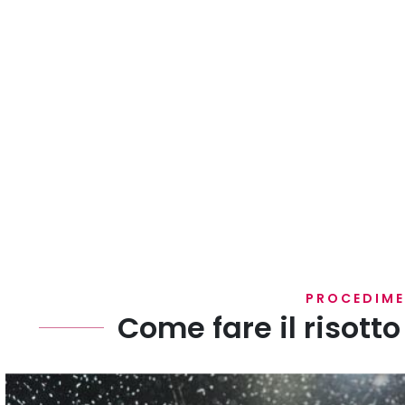
PROCEDIM
Come fare il risott
Fatte soffriggere la cipolla con poco burro e olio d'o