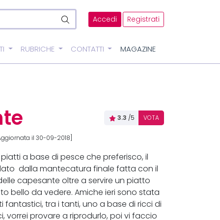
Accedi
Registrati
TI
RUBRICHE
CONTATTI
MAGAZINE
nte
3.3
/5
VOTA
Aggiornata il 30-09-2018]
piatti a base di pesce che preferisco, il
dato dalla mantecatura finale fatta con il
 delle capesante oltre a servire un piatto
to bello da vedere. Amiche ieri sono stata
fantastici, tra i tanti, uno a base di ricci di
i, vorrei provare a riprodurlo, poi vi faccio