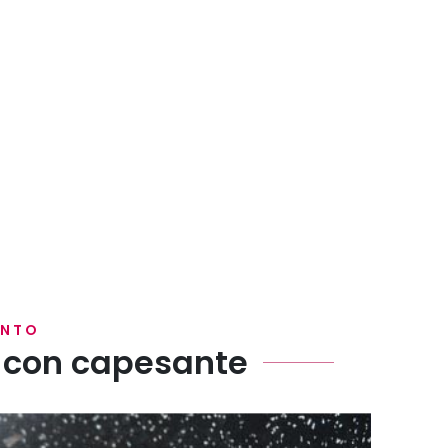
ENTO
o con capesante
liva.