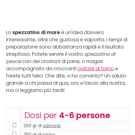
spezzatino di mare
Lo
è un'idea davvero
interessante, oltre che gustosa e saporita. I tempi di
preparazione sono abbastanza rapidi e il risultato
strepitoso. Potete servire il vostro
spezzatino di
pesce
con dei crostoni di pane, o magari
accompagnato da croccanti
patate al forno
e
farete tutti felici. Che dite, vi ho convinto? Un saluto
grande a chi passa di qua, ora vi lascio alla ricetta,
ma ci leggiamo più tardi!
Dosi per
4-6 persone
250 gr di
salmone
250 gr di
tonno