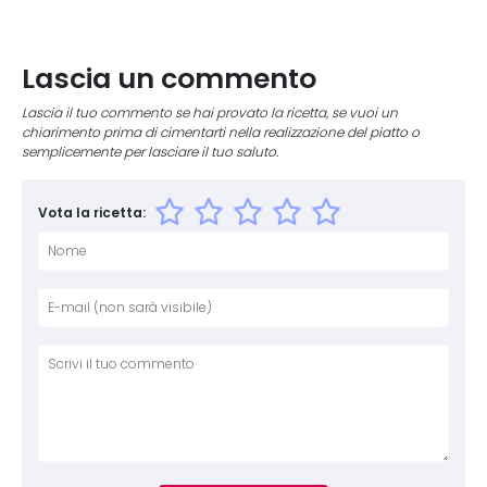
Lascia un commento
Lascia il tuo commento se hai provato la ricetta, se vuoi un
chiarimento prima di cimentarti nella realizzazione del piatto o
semplicemente per lasciare il tuo saluto.
Vota la ricetta:
Nome
E-mai
Sito 
Comm