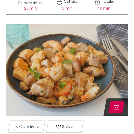
Cottura:
Totale:
Preparazione:
25 min
15 min
40 min
Condividi
Salva