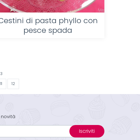
Cestini di pasta phyllo con
pesce spada
13
11
12
 novità
Iscriviti