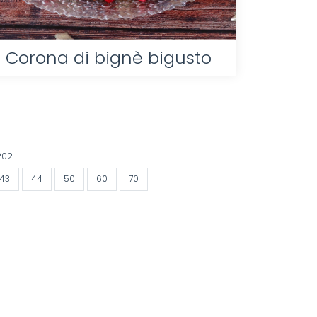
Corona di bignè bigusto
202
43
44
50
60
70