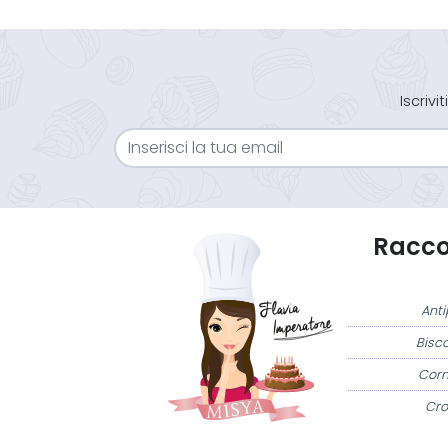
Iscriv
Raccol
Anti
Bisco
Corn
Cro