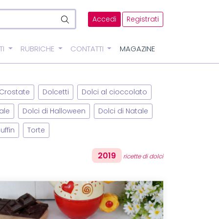
Accedi
Registrati
TI
RUBRICHE
CONTATTI
MAGAZINE
Crostate
Dolcetti
Dolci al cioccolato
ale
Dolci di Halloween
Dolci di Natale
uffin
Torte
2019
ricette di dolci