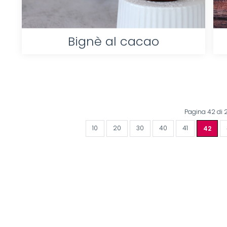
Bignè al cacao
Pagina 42 di 
10
20
30
40
41
42