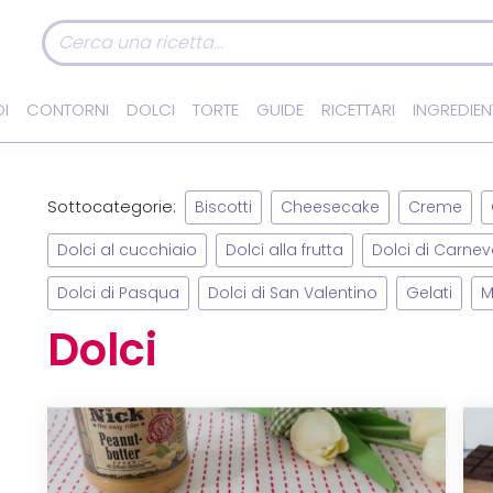
I
CONTORNI
DOLCI
TORTE
GUIDE
RICETTARI
INGREDIEN
Sottocategorie:
Biscotti
Cheesecake
Creme
Dolci al cucchiaio
Dolci alla frutta
Dolci di Carnev
Dolci di Pasqua
Dolci di San Valentino
Gelati
M
Dolci