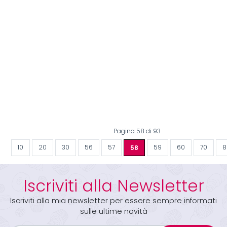
Pagina 58 di 93
10
20
30
56
57
58
59
60
70
8
Iscriviti alla Newsletter
Iscriviti alla mia newsletter per essere sempre informati
sulle ultime novità