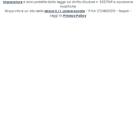
Imperatore
e sono protette dalla legge sul diritto d'autore n. 633/1941 e successive
modifiche.
Misya.info è un sito della
Misya S.r.l. unipersonale
- P.IVA 07248321213 - Napoli -
Leggi la
Privacy Policy