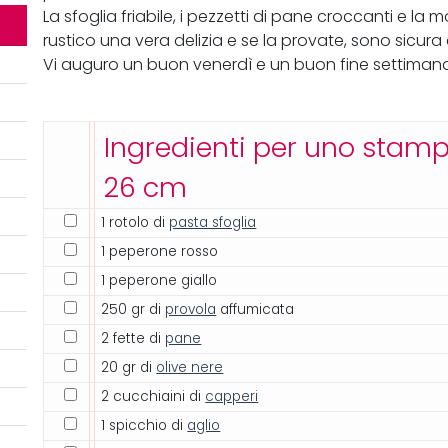
La sfoglia friabile, i pezzetti di pane croccanti e l
rustico una vera delizia e se la provate, sono sicura
Vi auguro un buon venerdì e un buon fine settiman
Ingredienti per uno stam
26 cm
1 rotolo di
pasta sfoglia
1 peperone rosso
1 peperone giallo
250 gr di
provola
affumicata
2 fette di
pane
20 gr di
olive nere
2 cucchiaini di
capperi
1 spicchio di
aglio