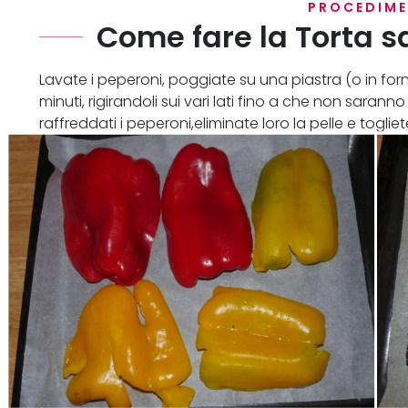
PROCEDIM
Come fare la Torta s
Lavate i peperoni, poggiate su una piastra (o in for
minuti, rigirandoli sui vari lati fino a che non saran
raffreddati i peperoni,eliminate loro la pelle e togliete 
larghe 2 cm circa e salateli