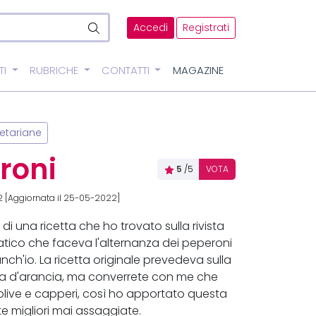
Accedi
Registrati
TI
RUBRICHE
CONTATTI
MAGAZINE
etariane
roni
5
/5
VOTA
2 [Aggiornata il 25-05-2022]
 di una ricetta che ho trovato sulla rivista
atico che faceva l'alternanza dei peperoni
anch'io. La ricetta originale prevedeva sulla
ccia d'arancia, ma converrete con me che
 olive e capperi, così ho apportato questa
e migliori mai assaggiate.