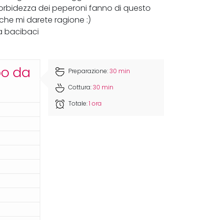
a morbidezza dei peperoni fanno di questo
 che mi darete ragione :)
a bacibaci
po da
Preparazione:
30 min
Cottura:
30 min
Totale:
1 ora