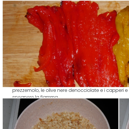
Sbriciolate le fette di pane e fatele rosolare in pad
prezzemolo, le olive nere denocciolate e i capperi 
spegnere la fiamma.