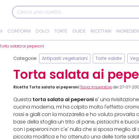
I
CONTORNI
DOLCI
TORTE
GUIDE
RICETTARI
INGREDIEN
Torta salata ai peperoni
Categorie
Antipasti vegetariani
Torte salate
Veg
Torta salata ai pepe
Ricetta Torta salata ai peperoni
Flavia Imperatore
del 27-07-201
torta salata ai peperoni
Questa
e' una rivisitazione
cucina moderna, mi ha colpito molto l'effetto crom
rossi e gialli con la mozzarella e ho voluto provarla 
base della sfoglia un trito di pane, pistacchi e bu
con i peperoni non c'e' nulla che si sposa meglio di
piccola modifica e ho ottenuto una delle torte salat