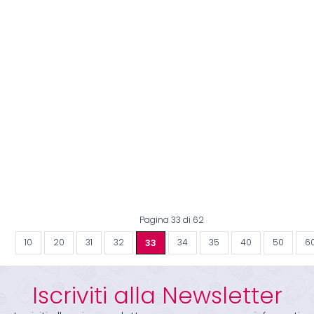
Pagina 33 di 62
10
20
31
32
33
34
35
40
50
6
Iscriviti alla Newsletter