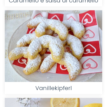
Caramello e salsa al caramello
Vanillekipferl