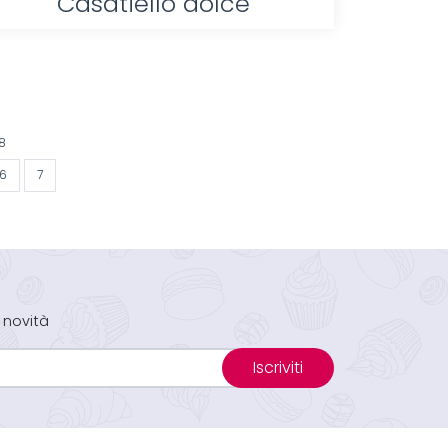
Casatiello dolce
8
6
7
 novità
Iscriviti