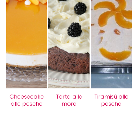
Cheesecake
Torta alle
Tiramisù alle
alle pesche
more
pesche